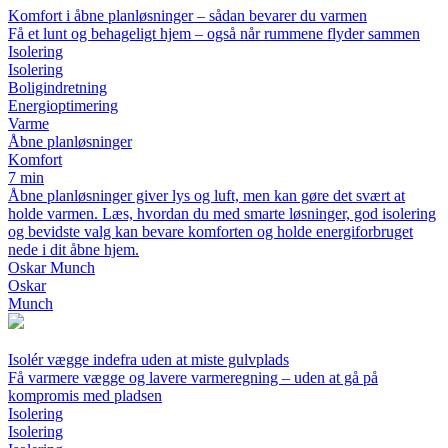
Komfort i åbne planløsninger – sådan bevarer du varmen
Få et lunt og behageligt hjem – også når rummene flyder sammen
Isolering
Isolering
Boligindretning
Energioptimering
Varme
Åbne planløsninger
Komfort
7 min
Åbne planløsninger giver lys og luft, men kan gøre det svært at
holde varmen. Læs, hvordan du med smarte løsninger, god isolering
og bevidste valg kan bevare komforten og holde energiforbruget
nede i dit åbne hjem.
Oskar Munch
Oskar
Munch
Isolér vægge indefra uden at miste gulvplads
Få varmere vægge og lavere varmeregning – uden at gå på
kompromis med pladsen
Isolering
Isolering