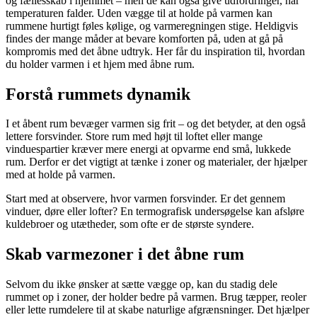
og fællesskab i hjemmet – men de kan også give udfordringer, når
temperaturen falder. Uden vægge til at holde på varmen kan
rummene hurtigt føles kølige, og varmeregningen stige. Heldigvis
findes der mange måder at bevare komforten på, uden at gå på
kompromis med det åbne udtryk. Her får du inspiration til, hvordan
du holder varmen i et hjem med åbne rum.
Forstå rummets dynamik
I et åbent rum bevæger varmen sig frit – og det betyder, at den også
lettere forsvinder. Store rum med højt til loftet eller mange
vinduespartier kræver mere energi at opvarme end små, lukkede
rum. Derfor er det vigtigt at tænke i zoner og materialer, der hjælper
med at holde på varmen.
Start med at observere, hvor varmen forsvinder. Er det gennem
vinduer, døre eller lofter? En termografisk undersøgelse kan afsløre
kuldebroer og utætheder, som ofte er de største syndere.
Skab varmezoner i det åbne rum
Selvom du ikke ønsker at sætte vægge op, kan du stadig dele
rummet op i zoner, der holder bedre på varmen. Brug tæpper, reoler
eller lette rumdelere til at skabe naturlige afgrænsninger. Det hjælper