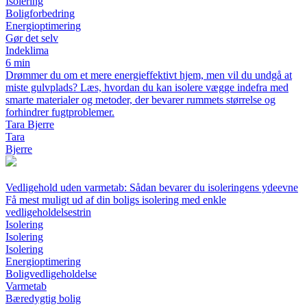
Isolering
Boligforbedring
Energioptimering
Gør det selv
Indeklima
6 min
Drømmer du om et mere energieffektivt hjem, men vil du undgå at
miste gulvplads? Læs, hvordan du kan isolere vægge indefra med
smarte materialer og metoder, der bevarer rummets størrelse og
forhindrer fugtproblemer.
Tara Bjerre
Tara
Bjerre
Vedligehold uden varmetab: Sådan bevarer du isoleringens ydeevne
Få mest muligt ud af din boligs isolering med enkle
vedligeholdelsestrin
Isolering
Isolering
Isolering
Energioptimering
Boligvedligeholdelse
Varmetab
Bæredygtig bolig