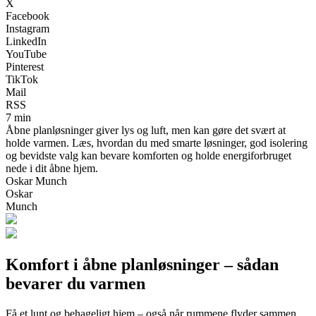
X
Facebook
Instagram
LinkedIn
YouTube
Pinterest
TikTok
Mail
RSS
7 min
Åbne planløsninger giver lys og luft, men kan gøre det svært at
holde varmen. Læs, hvordan du med smarte løsninger, god isolering
og bevidste valg kan bevare komforten og holde energiforbruget
nede i dit åbne hjem.
Oskar Munch
Oskar
Munch
Komfort i åbne planløsninger – sådan
bevarer du varmen
Få et lunt og behageligt hjem – også når rummene flyder sammen