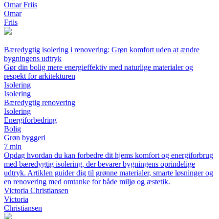
Omar Friis
Omar
Friis
Bæredygtig isolering i renovering: Grøn komfort uden at ændre
bygningens udtryk
Gør din bolig mere energieffektiv med naturlige materialer og
respekt for arkitekturen
Isolering
Isolering
Bæredygtig renovering
Isolering
Energiforbedring
Bolig
Grøn byggeri
7 min
Opdag hvordan du kan forbedre dit hjems komfort og energiforbrug
med bæredygtig isolering, der bevarer bygningens oprindelige
udtryk. Artiklen guider dig til grønne materialer, smarte løsninger og
en renovering med omtanke for både miljø og æstetik.
Victoria Christiansen
Victoria
Christiansen