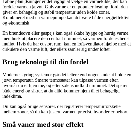
I åbne planløsninger er det vigtigt at vælge en varmekilde, der kan
fordele varmen jævnt. Gulvvarme er en populær løsning, fordi den
giver en behagelig og stabil temperatur uden kolde zoner.
Kombineret med en varmepumpe kan det være både energieffektivt
og økonomisk.
En brændeovn eller gaspejs kan også skabe hygge og hurtig varme,
men husk at placere den centralt i rummet, så varmen fordeles bedst
muligt. Hvis du har et stort rum, kan en loftsventilator hjælpe med at
cirkulere den varme luft, der ellers samler sig under loftet.
Brug teknologi til din fordel
Moderne styringssystemer gør det lettere end nogensinde at holde en
jævn temperatur. Smarte termostater kan tilpasse varmen efter,
hvornår du er hjemme, og efter solens indfald i rummet. Det sparer
både energi og sikrer, at du altid kommer hjem til et behageligt
indeklima.
Du kan også bruge sensorer, der registrerer temperaturforskelle
mellem zoner, så du kan justere varmen præcist, hvor der er behov.
Små vaner med stor effekt