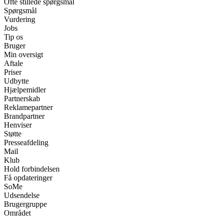
Ofte stillede spørgsmål
Spørgsmål
Vurdering
Jobs
Tip os
Bruger
Min oversigt
Aftale
Priser
Udbytte
Hjælpemidler
Partnerskab
Reklamepartner
Brandpartner
Henviser
Støtte
Presseafdeling
Mail
Klub
Hold forbindelsen
Få opdateringer
SoMe
Udsendelse
Brugergruppe
Området