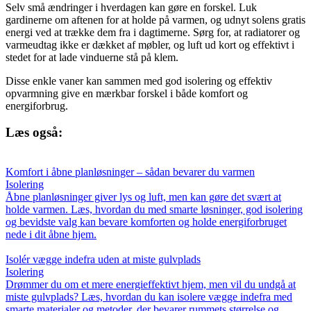
Selv små ændringer i hverdagen kan gøre en forskel. Luk
gardinerne om aftenen for at holde på varmen, og udnyt solens gratis
energi ved at trække dem fra i dagtimerne. Sørg for, at radiatorer og
varmeudtag ikke er dækket af møbler, og luft ud kort og effektivt i
stedet for at lade vinduerne stå på klem.
Disse enkle vaner kan sammen med god isolering og effektiv
opvarmning give en mærkbar forskel i både komfort og
energiforbrug.
Læs også:
Komfort i åbne planløsninger – sådan bevarer du varmen
Isolering
Åbne planløsninger giver lys og luft, men kan gøre det svært at
holde varmen. Læs, hvordan du med smarte løsninger, god isolering
og bevidste valg kan bevare komforten og holde energiforbruget
nede i dit åbne hjem.
Isolér vægge indefra uden at miste gulvplads
Isolering
Drømmer du om et mere energieffektivt hjem, men vil du undgå at
miste gulvplads? Læs, hvordan du kan isolere vægge indefra med
smarte materialer og metoder, der bevarer rummets størrelse og