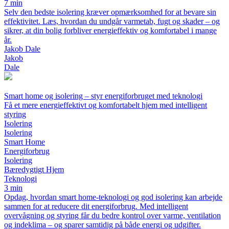
7 min
Selv den bedste isolering kræver opmærksomhed for at bevare sin
effektivitet. Læs, hvordan du undgår varmetab, fugt og skader – og
sikrer, at din bolig forbliver energieffektiv og komfortabel i mange
år.
Jakob Dale
Jakob
Dale
Smart home og isolering – styr energiforbruget med teknologi
Få et mere energieffektivt og komfortabelt hjem med intelligent
styring
Isolering
Isolering
Smart Home
Energiforbrug
Isolering
Bæredygtigt Hjem
Teknologi
3 min
Opdag, hvordan smart home-teknologi og god isolering kan arbejde
sammen for at reducere dit energiforbrug. Med intelligent
overvågning og styring får du bedre kontrol over varme, ventilation
og indeklima – og sparer samtidig på både energi og udgifter.