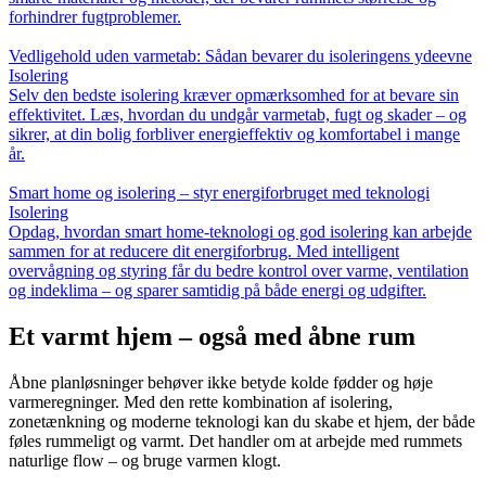
forhindrer fugtproblemer.
Vedligehold uden varmetab: Sådan bevarer du isoleringens ydeevne
Isolering
Selv den bedste isolering kræver opmærksomhed for at bevare sin
effektivitet. Læs, hvordan du undgår varmetab, fugt og skader – og
sikrer, at din bolig forbliver energieffektiv og komfortabel i mange
år.
Smart home og isolering – styr energiforbruget med teknologi
Isolering
Opdag, hvordan smart home-teknologi og god isolering kan arbejde
sammen for at reducere dit energiforbrug. Med intelligent
overvågning og styring får du bedre kontrol over varme, ventilation
og indeklima – og sparer samtidig på både energi og udgifter.
Et varmt hjem – også med åbne rum
Åbne planløsninger behøver ikke betyde kolde fødder og høje
varmeregninger. Med den rette kombination af isolering,
zonetænkning og moderne teknologi kan du skabe et hjem, der både
føles rummeligt og varmt. Det handler om at arbejde med rummets
naturlige flow – og bruge varmen klogt.