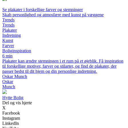
Se plakater i forskellige farver og stemninger
Skab personlighed og atmosfære med kunst på væggene
Trends
Trends
Plakater
Indretning
Kunst
Farver
Boliginspiration
6 min
Plakater kan ændre stemningen i et rum på et øjeblik. Få inspiration
til forskellige motiver, farver og stilarter, og find de plakater, der
passer bedst til dit hjem og din personlige indretning.
Oskar Munch
Oskar
Munch
Hytte Bolig
Del og vis hjerte
X
Facebook
Instagram
LinkedIn