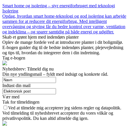
Smart home og isolering – styr energiforbruget med teknologi
Isolering
Opdag, hvordan smart home-teknologi og god isolering kan arbejde
sammen for at reducere dit energiforbrug. Med intelligent
overvågning og styring får du bedre kontrol over varme, ventilation
og indeklima – og sparer samtidig på både energi og udgifter.
Skab et grønt hjem med indendørs planter
Oplev de mange fordele ved at introducere planter i dit boligmiljø.
E-bogen guider dig til de bedste indendørs planter, plejevejledning
og tips til, hvordan du integrerer dem i din indretning.
Tag e-bogen
Nyhedsbrev: Tilmeld dig nu
Din nye yndlingsmail – fyldt med indsigt og konkrete råd.
Indtast din mail
Vær med
Tak for tilmeldingen
Ved at tilmelde mig accepterer jeg sidens regler og datapolitik.
Ved tilmelding til nyhedsbrevet accepterer du vores vilkår og
privatlivspolitik. Du kan altid afmelde dig igen.