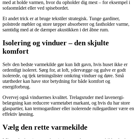
med at holde varmen, hvor du opholder dig mest – for eksempel i
sofaområdet eller ved spisebordet.
Et andet trick er at bruge tekstiler strategisk. Tunge gardiner,
polstrede møbler og store tæpper absorberer og fastholder varme,
samtidig med at de dæmper akustikken i det åbne rum.
Isolering og vinduer – den skjulte
komfort
Selv den bedste varmekilde gør kun lidt gavn, hvis huset ikke er
ordentligt isoleret. Sørg for, at loft, ydervægge og gulve er godt
isolerede, og tjek tætningslister omkring vinduer og døre. Små
utætheder kan have stor betydning for både komfort og
energiforbrug.
Overvej også vinduernes kvalitet. Trelagsruder med lavenergi-
belægning kan reducere varmetabet markant, og hvis du har store
glaspartier, kan termogardiner eller isolerende rullegardiner være en
effektiv løsning.
Vælg den rette varmekilde