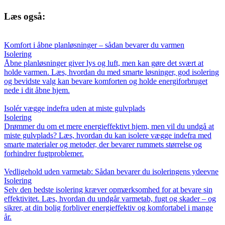
Læs også:
Komfort i åbne planløsninger – sådan bevarer du varmen
Isolering
Åbne planløsninger giver lys og luft, men kan gøre det svært at
holde varmen. Læs, hvordan du med smarte løsninger, god isolering
og bevidste valg kan bevare komforten og holde energiforbruget
nede i dit åbne hjem.
Isolér vægge indefra uden at miste gulvplads
Isolering
Drømmer du om et mere energieffektivt hjem, men vil du undgå at
miste gulvplads? Læs, hvordan du kan isolere vægge indefra med
smarte materialer og metoder, der bevarer rummets størrelse og
forhindrer fugtproblemer.
Vedligehold uden varmetab: Sådan bevarer du isoleringens ydeevne
Isolering
Selv den bedste isolering kræver opmærksomhed for at bevare sin
effektivitet. Læs, hvordan du undgår varmetab, fugt og skader – og
sikrer, at din bolig forbliver energieffektiv og komfortabel i mange
år.