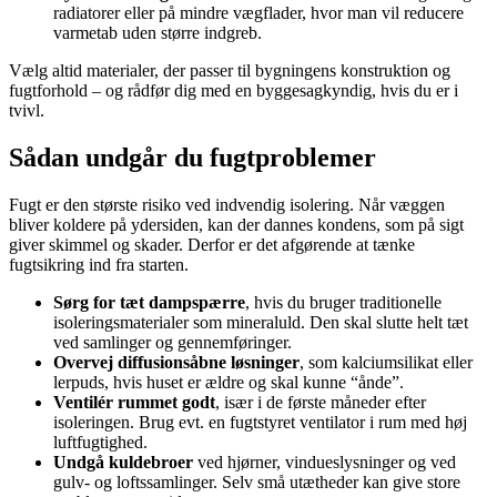
radiatorer eller på mindre vægflader, hvor man vil reducere
varmetab uden større indgreb.
Vælg altid materialer, der passer til bygningens konstruktion og
fugtforhold – og rådfør dig med en byggesagkyndig, hvis du er i
tvivl.
Sådan undgår du fugtproblemer
Fugt er den største risiko ved indvendig isolering. Når væggen
bliver koldere på ydersiden, kan der dannes kondens, som på sigt
giver skimmel og skader. Derfor er det afgørende at tænke
fugtsikring ind fra starten.
Sørg for tæt dampspærre
, hvis du bruger traditionelle
isoleringsmaterialer som mineraluld. Den skal slutte helt tæt
ved samlinger og gennemføringer.
Overvej diffusionsåbne løsninger
, som kalciumsilikat eller
lerpuds, hvis huset er ældre og skal kunne “ånde”.
Ventilér rummet godt
, især i de første måneder efter
isoleringen. Brug evt. en fugtstyret ventilator i rum med høj
luftfugtighed.
Undgå kuldebroer
ved hjørner, vindueslysninger og ved
gulv- og loftssamlinger. Selv små utætheder kan give store