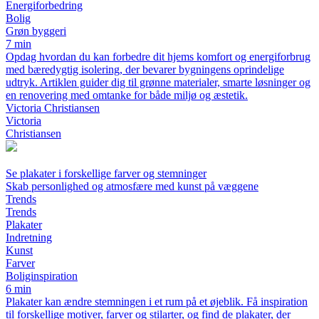
Energiforbedring
Bolig
Grøn byggeri
7 min
Opdag hvordan du kan forbedre dit hjems komfort og energiforbrug
med bæredygtig isolering, der bevarer bygningens oprindelige
udtryk. Artiklen guider dig til grønne materialer, smarte løsninger og
en renovering med omtanke for både miljø og æstetik.
Victoria Christiansen
Victoria
Christiansen
Se plakater i forskellige farver og stemninger
Skab personlighed og atmosfære med kunst på væggene
Trends
Trends
Plakater
Indretning
Kunst
Farver
Boliginspiration
6 min
Plakater kan ændre stemningen i et rum på et øjeblik. Få inspiration
til forskellige motiver, farver og stilarter, og find de plakater, der