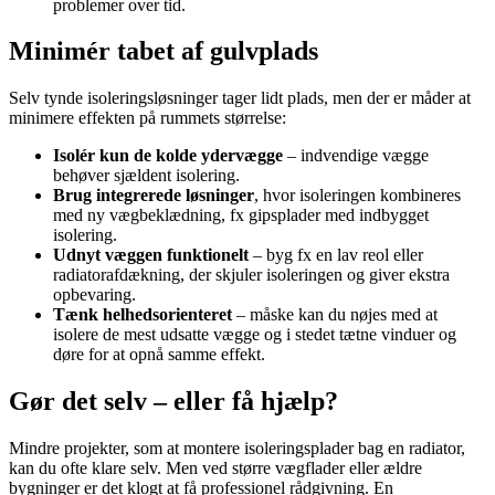
problemer over tid.
Minimér tabet af gulvplads
Selv tynde isoleringsløsninger tager lidt plads, men der er måder at
minimere effekten på rummets størrelse:
Isolér kun de kolde ydervægge
– indvendige vægge
behøver sjældent isolering.
Brug integrerede løsninger
, hvor isoleringen kombineres
med ny vægbeklædning, fx gipsplader med indbygget
isolering.
Udnyt væggen funktionelt
– byg fx en lav reol eller
radiatorafdækning, der skjuler isoleringen og giver ekstra
opbevaring.
Tænk helhedsorienteret
– måske kan du nøjes med at
isolere de mest udsatte vægge og i stedet tætne vinduer og
døre for at opnå samme effekt.
Gør det selv – eller få hjælp?
Mindre projekter, som at montere isoleringsplader bag en radiator,
kan du ofte klare selv. Men ved større vægflader eller ældre
bygninger er det klogt at få professionel rådgivning. En