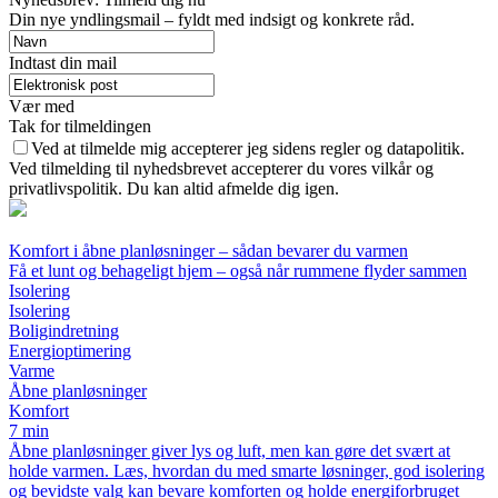
Din nye yndlingsmail – fyldt med indsigt og konkrete råd.
Indtast din mail
Vær med
Tak for tilmeldingen
Ved at tilmelde mig accepterer jeg sidens regler og datapolitik.
Ved tilmelding til nyhedsbrevet accepterer du vores vilkår og
privatlivspolitik. Du kan altid afmelde dig igen.
Komfort i åbne planløsninger – sådan bevarer du varmen
Få et lunt og behageligt hjem – også når rummene flyder sammen
Isolering
Isolering
Boligindretning
Energioptimering
Varme
Åbne planløsninger
Komfort
7 min
Åbne planløsninger giver lys og luft, men kan gøre det svært at
holde varmen. Læs, hvordan du med smarte løsninger, god isolering
og bevidste valg kan bevare komforten og holde energiforbruget