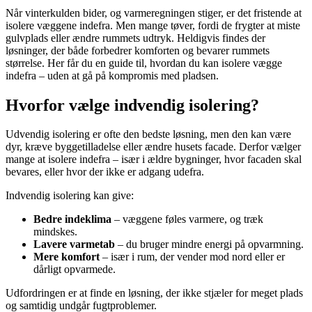
Når vinterkulden bider, og varmeregningen stiger, er det fristende at
isolere væggene indefra. Men mange tøver, fordi de frygter at miste
gulvplads eller ændre rummets udtryk. Heldigvis findes der
løsninger, der både forbedrer komforten og bevarer rummets
størrelse. Her får du en guide til, hvordan du kan isolere vægge
indefra – uden at gå på kompromis med pladsen.
Hvorfor vælge indvendig isolering?
Udvendig isolering er ofte den bedste løsning, men den kan være
dyr, kræve byggetilladelse eller ændre husets facade. Derfor vælger
mange at isolere indefra – især i ældre bygninger, hvor facaden skal
bevares, eller hvor der ikke er adgang udefra.
Indvendig isolering kan give:
Bedre indeklima
– væggene føles varmere, og træk
mindskes.
Lavere varmetab
– du bruger mindre energi på opvarmning.
Mere komfort
– især i rum, der vender mod nord eller er
dårligt opvarmede.
Udfordringen er at finde en løsning, der ikke stjæler for meget plads
og samtidig undgår fugtproblemer.