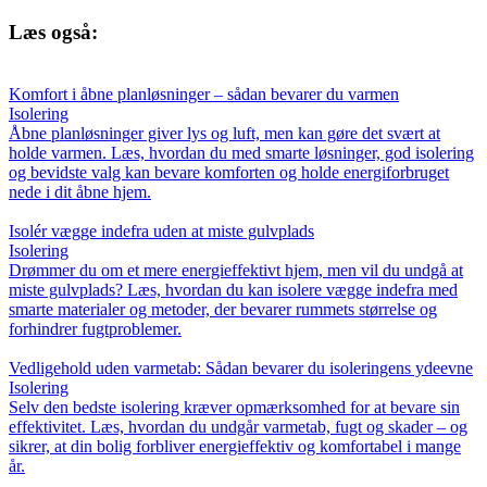
Læs også:
Komfort i åbne planløsninger – sådan bevarer du varmen
Isolering
Åbne planløsninger giver lys og luft, men kan gøre det svært at
holde varmen. Læs, hvordan du med smarte løsninger, god isolering
og bevidste valg kan bevare komforten og holde energiforbruget
nede i dit åbne hjem.
Isolér vægge indefra uden at miste gulvplads
Isolering
Drømmer du om et mere energieffektivt hjem, men vil du undgå at
miste gulvplads? Læs, hvordan du kan isolere vægge indefra med
smarte materialer og metoder, der bevarer rummets størrelse og
forhindrer fugtproblemer.
Vedligehold uden varmetab: Sådan bevarer du isoleringens ydeevne
Isolering
Selv den bedste isolering kræver opmærksomhed for at bevare sin
effektivitet. Læs, hvordan du undgår varmetab, fugt og skader – og
sikrer, at din bolig forbliver energieffektiv og komfortabel i mange
år.