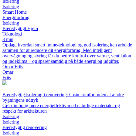
Isolering
Isolering
Smart Home
Energiforbrug
Isolering
Bæredygtigt Hjem
Teknologi
3 min
Opdag, hvordan smart home-teknologi og god isolering kan arbejde
sammen for at reducere dit energiforbrug. Med intelligent
overvågning og styring får du bedre kontrol over varme, ventilation
og indeklima – og sparer samtidig på både energi og udgifter.
Omar Friis
Omar
Friis
Bæredygtig isolering i renovering: Grøn komfort uden at ændre
bygningens udtryk
Gør din bolig mere energieffektiv med naturlige materialer og
respekt for arkitekturen
Isolering
Isolering
Bæredygtig renovering
Isolering