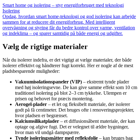
Smart home og isolering – styr energiforbruget med teknologi
Isolering
Opdag, hvordan smart home-teknologi og god isolering kan arbejde
sammen for at reducere dit energiforbrug. Med intelligent
overvågning og styring får du bedre kontrol over varme, ventilation
og indeklima – og sparer samtidig på både energi og udgifter.
Vælg de rigtige materialer
Når du isolerer indefra, er det vigtigt at vælge materialer, der både
isolerer effektivt og håndterer fugt korrekt. Her er nogle af de mest
pladsbesparende muligheder:
Vakuumisolationspaneler (VIP)
– ekstremt tynde plader
med høj isoleringsevne. De kan give samme effekt som 10 cm
traditionel isolering på blot 2–3 cm tykkelse. Ulempen er
prisen og behovet for præcis montering.
Aerogel-plader
– et let og fleksibelt materiale, der isolerer
godt på få centimeter. Det bruges ofte i renoveringsprojekter,
hvor pladsen er begrænset.
Kalciumsilikatplader
– et diffusionsåbent materiale, der kan
optage og afgive fugt. Det er velegnet til ældre bygninger,
hvor man vil undgå dampspærre.
Tynde isoleringsmåtter med refleksfolie
– kan bruges bag