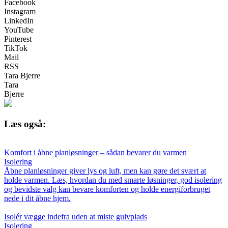
Facebook
Instagram
LinkedIn
YouTube
Pinterest
TikTok
Mail
RSS
Tara Bjerre
Tara
Bjerre
Læs også:
Komfort i åbne planløsninger – sådan bevarer du varmen
Isolering
Åbne planløsninger giver lys og luft, men kan gøre det svært at
holde varmen. Læs, hvordan du med smarte løsninger, god isolering
og bevidste valg kan bevare komforten og holde energiforbruget
nede i dit åbne hjem.
Isolér vægge indefra uden at miste gulvplads
Isolering