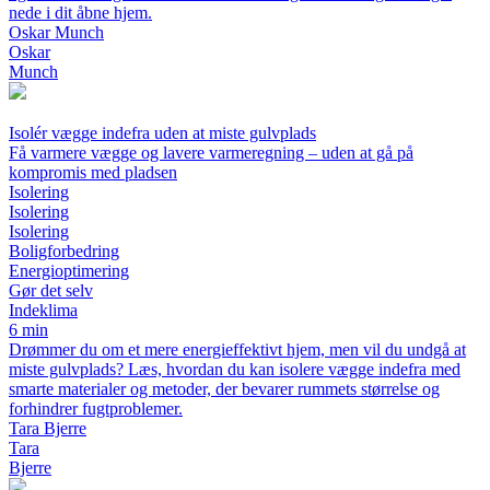
nede i dit åbne hjem.
Oskar Munch
Oskar
Munch
Isolér vægge indefra uden at miste gulvplads
Få varmere vægge og lavere varmeregning – uden at gå på
kompromis med pladsen
Isolering
Isolering
Isolering
Boligforbedring
Energioptimering
Gør det selv
Indeklima
6 min
Drømmer du om et mere energieffektivt hjem, men vil du undgå at
miste gulvplads? Læs, hvordan du kan isolere vægge indefra med
smarte materialer og metoder, der bevarer rummets størrelse og
forhindrer fugtproblemer.
Tara Bjerre
Tara
Bjerre