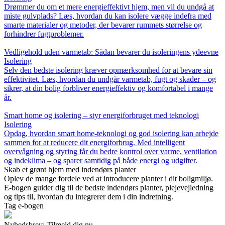
Drømmer du om et mere energieffektivt hjem, men vil du undgå at
miste gulvplads? Læs, hvordan du kan isolere vægge indefra med
smarte materialer og metoder, der bevarer rummets størrelse og
forhindrer fugtproblemer.
Vedligehold uden varmetab: Sådan bevarer du isoleringens ydeevne
Isolering
Selv den bedste isolering kræver opmærksomhed for at bevare sin
effektivitet. Læs, hvordan du undgår varmetab, fugt og skader – og
sikrer, at din bolig forbliver energieffektiv og komfortabel i mange
år.
Smart home og isolering – styr energiforbruget med teknologi
Isolering
Opdag, hvordan smart home-teknologi og god isolering kan arbejde
sammen for at reducere dit energiforbrug. Med intelligent
overvågning og styring får du bedre kontrol over varme, ventilation
og indeklima – og sparer samtidig på både energi og udgifter.
Skab et grønt hjem med indendørs planter
Oplev de mange fordele ved at introducere planter i dit boligmiljø.
E-bogen guider dig til de bedste indendørs planter, plejevejledning
og tips til, hvordan du integrerer dem i din indretning.
Tag e-bogen
Nyhedsbrev: Tilmeld dig nu