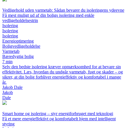
Vedligehold uden varmetab: Sådan bevarer du isoleringens ydeevne
Få mest muligt ud af din boligs isolering med enkle
vedligeholdelsestrin
Isolering
Isolering
Isolering
Energioptimering
Boligvedligeholdelse
Varmetab
Bæredygtig bolig
7 min
Selv den bedste isolering kræver opmærksomhed for at bevare sin
effektivitet. Læs, hvordan du undgår varmetab, fugt og skader – og
sikrer, at din bolig forbliver energieffektiv og komfortabel i mange
år.
Jakob Dale
Jakob
Dale
Smart home og isolering – styr energiforbruget med teknologi
Få et mere energieffektivt og komfortabelt hjem med intelligent
styring