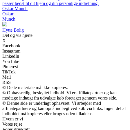
passer bedst til dit hjem og din personlige indretning.
Oskar Munch
Oskar
Munch
Hytte Bolig
Del og vis hjerte
X
Facebook
Instagram
LinkedIn
YouTube
Pinterest
TikTok
Mail
RSS
© Dette materiale må ikke kopieres.
© Ophavsretligt beskyttet indhold. Vi er affiliatepartner og kan
modtage indtægt fra udvalgte køb foretaget gennem vores side.
© Denne side er underlagt ophavsret. Vi arbejder med
affiliatepartnere og kan opnå indtægt ved køb via links. Ingen del af
indholdet må kopieres eller bruges uden tilladelse.
Hvem er vi
Vores rejse
Vores drivkraft