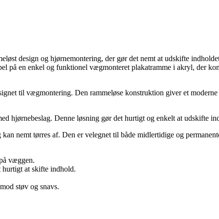
øst design og hjørnemontering, der gør det nemt at udskifte indholdet
el på en enkel og funktionel vægmonteret plakatramme i akryl, der komb
ignet til vægmontering. Den rammeløse konstruktion giver et moderne o
hjørnebeslag. Denne løsning gør det hurtigt og enkelt at udskifte indho
an nemt tørres af. Den er velegnet til både midlertidige og permanente
 på væggen.
urtigt at skifte indhold.
 mod støv og snavs.