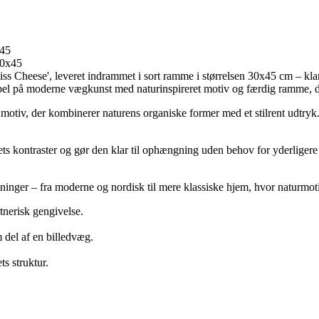
x45
Cheese', leveret indrammet i sort ramme i størrelsen 30x45 cm – klar
el på moderne vægkunst med naturinspireret motiv og færdig ramme, der 
iv, der kombinerer naturens organiske former med et stilrent udtryk. 
ts kontraster og gør den klar til ophængning uden behov for yderliger
tninger – fra moderne og nordisk til mere klassiske hjem, hvor naturmot
tnerisk gengivelse.
 del af en billedvæg.
s struktur.