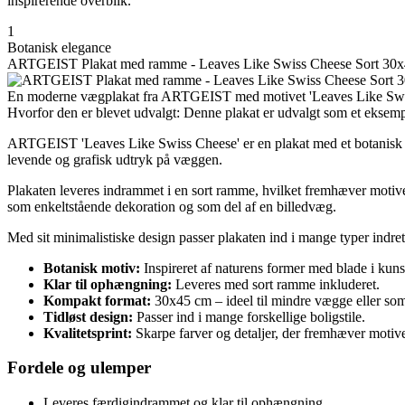
inspirerende overblik.
1
Botanisk elegance
ARTGEIST Plakat med ramme - Leaves Like Swiss Cheese Sort 30
En moderne vægplakat fra ARTGEIST med motivet 'Leaves Like Swiss 
Hvorfor den er blevet udvalgt: Denne plakat er udvalgt som et eksemp
ARTGEIST 'Leaves Like Swiss Cheese' er en plakat med et botanisk mot
levende og grafisk udtryk på væggen.
Plakaten leveres indrammet i en sort ramme, hvilket fremhæver motive
som enkeltstående dekoration og som del af en billedvæg.
Med sit minimalistiske design passer plakaten ind i mange typer indre
Botanisk motiv:
Inspireret af naturens former med blade i kuns
Klar til ophængning:
Leveres med sort ramme inkluderet.
Kompakt format:
30x45 cm – ideel til mindre vægge eller som
Tidløst design:
Passer ind i mange forskellige boligstile.
Kvalitetsprint:
Skarpe farver og detaljer, der fremhæver motivet
Fordele og ulemper
Leveres færdigindrammet og klar til ophængning