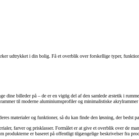
r udtrykket i din bolig. Få et overblik over forskellige typer, funktione
e dine billeder på – de er en vigtig del af den samlede æstetik i rumm
rærammer til moderne aluminiumsprofiler og minimalistiske akrylrammer f
deres materialer og funktioner, så du kan finde den løsning, der bedst pas
rialer, farver og prisklasser. Formålet er at give et overblik over de ma
m produkterne er baseret på offentligt tilgængelige beskrivelser fra pr