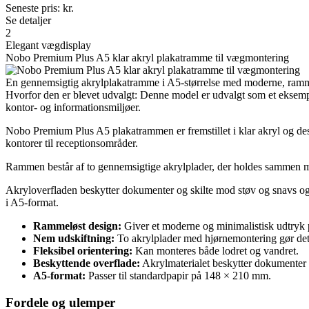
Seneste pris:
kr.
Se detaljer
2
Elegant vægdisplay
Nobo Premium Plus A5 klar akryl plakatramme til vægmontering
En gennemsigtig akrylplakatramme i A5-størrelse med moderne, rammel
Hvorfor den er blevet udvalgt: Denne model er udvalgt som et eksemp
kontor- og informationsmiljøer.
Nobo Premium Plus A5 plakatrammen er fremstillet i klar akryl og des
kontorer til receptionsområder.
Rammen består af to gennemsigtige akrylplader, der holdes sammen med 
Akryloverfladen beskytter dokumenter og skilte mod støv og snavs og k
i A5-format.
Rammeløst design:
Giver et moderne og minimalistisk udtryk
Nem udskiftning:
To akrylplader med hjørnemontering gør det h
Fleksibel orientering:
Kan monteres både lodret og vandret.
Beskyttende overflade:
Akrylmaterialet beskytter dokumenter
A5-format:
Passer til standardpapir på 148 × 210 mm.
Fordele og ulemper