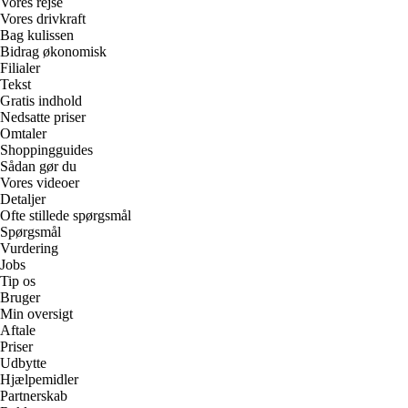
Vores rejse
Vores drivkraft
Bag kulissen
Bidrag økonomisk
Filialer
Tekst
Gratis indhold
Nedsatte priser
Omtaler
Shoppingguides
Sådan gør du
Vores videoer
Detaljer
Ofte stillede spørgsmål
Spørgsmål
Vurdering
Jobs
Tip os
Bruger
Min oversigt
Aftale
Priser
Udbytte
Hjælpemidler
Partnerskab