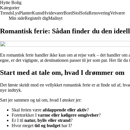
Hytte Bolig
Kategorier
Trends
Lys
Planter
Kunst
Hvidevarer
Bord
Stol
Sofa
Renovering
Velvære
Min side
Registrér dig
Mailnyt
Romantisk ferie: Sådan finder du den ideell
En romantisk ferie handler ikke kun om at rejse væk – det handler om a
egne, er det vigtigste, at destinationen passer til jer som par. Her får du 
Start med at tale om, hvad I drømmer om
Det første skridt mod en vellykket romantisk ferie er at finde ud af, h
nye indtryk.
Sæt jer sammen og tal om, hvad I ønsker jer:
Skal ferien være
afslappende eller aktiv
?
Foretrækker I
varme eller køligere omgivelser
?
Er I til
natur, byliv eller strand
?
Hvor meget
tid og budget
har I?