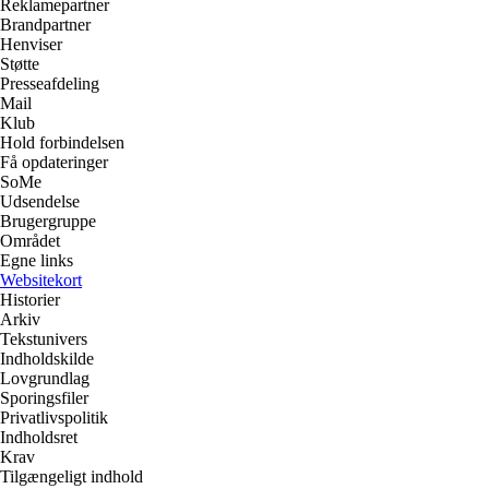
Reklamepartner
Brandpartner
Henviser
Støtte
Presseafdeling
Mail
Klub
Hold forbindelsen
Få opdateringer
SoMe
Udsendelse
Brugergruppe
Området
Egne links
Websitekort
Historier
Arkiv
Tekstunivers
Indholdskilde
Lovgrundlag
Sporingsfiler
Privatlivspolitik
Indholdsret
Krav
Tilgængeligt indhold