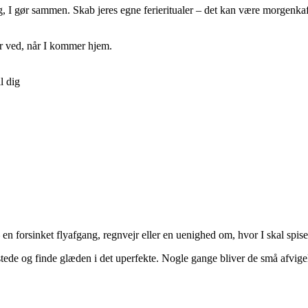
ør sammen. Skab jeres egne ferieritualer – det kan være morgenkaffe på 
er ved, når I kommer hjem.
l dig
en forsinket flyafgang, regnvejr eller en uenighed om, hvor I skal spise
tede og finde glæden i det uperfekte. Nogle gange bliver de små afvigel