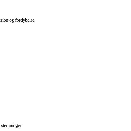
eksion og fordybelse
g stemninger