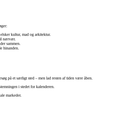
øger:
 elsker kultur, mad og arkitektur.
til nærvær.
minder sammen.
yde hinanden.
søg på et særligt sted – men lad resten af tiden være åben.
 stemningen i stedet for kalenderen.
kale markeder.