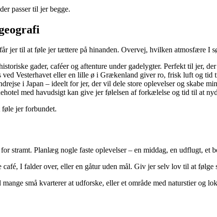
der passer til jer begge.
geografi
jer til at føle jer tættere på hinanden. Overvej, hvilken atmosfære I s
istoriske gader, caféer og aftenture under gadelygter. Perfekt til jer, der
ved Vesterhavet eller en lille ø i Grækenland giver ro, frisk luft og tid 
undrejse i Japan – ideelt for jer, der vil dele store oplevelser og skabe 
uehotel med havudsigt kan give jer følelsen af forkælelse og tid til at n
t føle jer forbundet.
or stramt. Planlæg nogle faste oplevelser – en middag, en udflugt, et be
café, I falder over, eller en gåtur uden mål. Giv jer selv lov til at følge
ed mange små kvarterer at udforske, eller et område med naturstier og lo