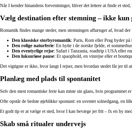
Når I kender hinandens forventninger, bliver det lettere at finde et sted, 
Vælg destination efter stemning – ikke kun 
Romantik findes mange steder, men stemningen afhænger af, hvad der får 
Den klassiske storbyromantik
: Paris, Rom eller Prag byder på h
Den rolige naturferie
: En hytte i de norske fjelde, et sommerhus 
Den eventyrlige rejse
: Safari i Tanzania, roadtrip i USA eller r
Den luksuriøse pause
: Et spaophold, en vinrejse eller et boutiq
Det vigtigste er ikke, hvor langt I rejser, men hvordan stedet får jer til a
Planlæg med plads til spontanitet
Selv den mest romantiske ferie kan miste sin glans, hvis programmet er f
Ofte opstår de bedste øjeblikke spontant: en uventet solnedgang, en lille 
Et godt tip er at vælge et sted, hvor I kan bevæge jer frit – fx en by m
Skab små ritualer undervejs