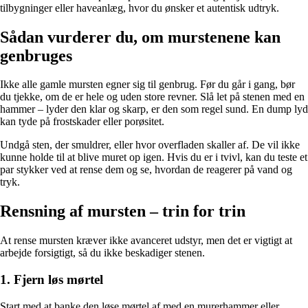
tilbygninger eller haveanlæg, hvor du ønsker et autentisk udtryk.
Sådan vurderer du, om murstenene kan
genbruges
Ikke alle gamle mursten egner sig til genbrug. Før du går i gang, bør
du tjekke, om de er hele og uden store revner. Slå let på stenen med en
hammer – lyder den klar og skarp, er den som regel sund. En dump lyd
kan tyde på frostskader eller porøsitet.
Undgå sten, der smuldrer, eller hvor overfladen skaller af. De vil ikke
kunne holde til at blive muret op igen. Hvis du er i tvivl, kan du teste et
par stykker ved at rense dem og se, hvordan de reagerer på vand og
tryk.
Rensning af mursten – trin for trin
At rense mursten kræver ikke avanceret udstyr, men det er vigtigt at
arbejde forsigtigt, så du ikke beskadiger stenen.
1. Fjern løs mørtel
Start med at banke den løse mørtel af med en murerhammer eller