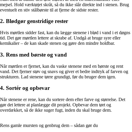
mejsel. Hold værktøjet skråt, så du ikke slår direkte ind i stenen. Brug
eventuelt en stiv stålbørste til at fjerne de sidste rester.
2. Blødgør genstridige rester
Hvis mørtlen sidder fast, kan du lægge stenene i blød i vand i et døgns
tid. Det gør mørtlen lettere at skrabe af. Undgå at bruge syre eller
kemikalier – de kan skade stenen og gøre den mindre holdbar.
3. Rens med børste og vand
Når mørtlen er fjernet, kan du vaske stenene med en børste og rent
vand. Det fjerner støv og snavs og giver et bedre indtryk af farven og
strukturen. Lad stenene tørre grundigt, før du bruger dem igen.
4. Sortér og opbevar
Når stenene er rene, kan du sortere dem efter farve og størrelse. Det
gør det lettere at planlægge dit projekt. Opbevar dem tørt og
overdækket, så de ikke suger fugt, inden du skal bruge dem.
Rens gamle mursten og genbrug dem – sådan gør du