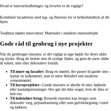
Hvad er murværksåbninger, og hvorfor er de vigtige?
Kombinér facaderens med tag- og fliserens for et helhedsindtryk af dit
hjem
Tradition møder innovation: Materialer i nutidens murerarbejde
Gode råd til genbrug i nye projekter
Når du genbruger mursten, er det vigtigt at tage højde for deres alder
og styrke. Brug de bedste sten til synlige flader, og gem de mere slidte
til sokler, stier eller dekorative formål.
Til mure og facader:
Brug en mørtel, der passer til gamle sten –
typisk en kalkmørtel, som er mere fleksibel end moderne
cementmørtel.
Til haveprojekter:
Gamle mursten er ideelle til stier, højbede
eller kantafgrænsninger. Her gør det ikke noget, hvis de ikke er
helt ens.
Til indendørs brug:
Rensede mursten kan bruges som
dekorativ væg, pejsindramning eller som gulvbelægning i entré
og køkken.