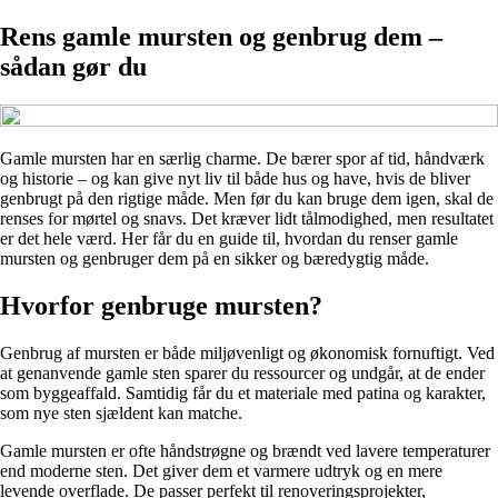
Rens gamle mursten og genbrug dem –
sådan gør du
Gamle mursten har en særlig charme. De bærer spor af tid, håndværk
og historie – og kan give nyt liv til både hus og have, hvis de bliver
genbrugt på den rigtige måde. Men før du kan bruge dem igen, skal de
renses for mørtel og snavs. Det kræver lidt tålmodighed, men resultatet
er det hele værd. Her får du en guide til, hvordan du renser gamle
mursten og genbruger dem på en sikker og bæredygtig måde.
Hvorfor genbruge mursten?
Genbrug af mursten er både miljøvenligt og økonomisk fornuftigt. Ved
at genanvende gamle sten sparer du ressourcer og undgår, at de ender
som byggeaffald. Samtidig får du et materiale med patina og karakter,
som nye sten sjældent kan matche.
Gamle mursten er ofte håndstrøgne og brændt ved lavere temperaturer
end moderne sten. Det giver dem et varmere udtryk og en mere
levende overflade. De passer perfekt til renoveringsprojekter,