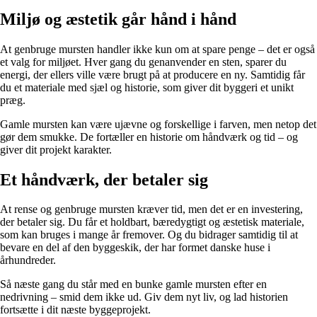
Miljø og æstetik går hånd i hånd
At genbruge mursten handler ikke kun om at spare penge – det er også
et valg for miljøet. Hver gang du genanvender en sten, sparer du
energi, der ellers ville være brugt på at producere en ny. Samtidig får
du et materiale med sjæl og historie, som giver dit byggeri et unikt
præg.
Gamle mursten kan være ujævne og forskellige i farven, men netop det
gør dem smukke. De fortæller en historie om håndværk og tid – og
giver dit projekt karakter.
Et håndværk, der betaler sig
At rense og genbruge mursten kræver tid, men det er en investering,
der betaler sig. Du får et holdbart, bæredygtigt og æstetisk materiale,
som kan bruges i mange år fremover. Og du bidrager samtidig til at
bevare en del af den byggeskik, der har formet danske huse i
århundreder.
Så næste gang du står med en bunke gamle mursten efter en
nedrivning – smid dem ikke ud. Giv dem nyt liv, og lad historien
fortsætte i dit næste byggeprojekt.