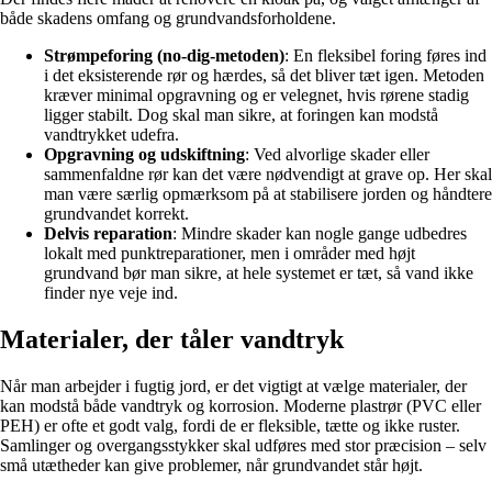
både skadens omfang og grundvandsforholdene.
Strømpeforing (no-dig-metoden)
: En fleksibel foring føres ind
i det eksisterende rør og hærdes, så det bliver tæt igen. Metoden
kræver minimal opgravning og er velegnet, hvis rørene stadig
ligger stabilt. Dog skal man sikre, at foringen kan modstå
vandtrykket udefra.
Opgravning og udskiftning
: Ved alvorlige skader eller
sammenfaldne rør kan det være nødvendigt at grave op. Her skal
man være særlig opmærksom på at stabilisere jorden og håndtere
grundvandet korrekt.
Delvis reparation
: Mindre skader kan nogle gange udbedres
lokalt med punktreparationer, men i områder med højt
grundvand bør man sikre, at hele systemet er tæt, så vand ikke
finder nye veje ind.
Materialer, der tåler vandtryk
Når man arbejder i fugtig jord, er det vigtigt at vælge materialer, der
kan modstå både vandtryk og korrosion. Moderne plastrør (PVC eller
PEH) er ofte et godt valg, fordi de er fleksible, tætte og ikke ruster.
Samlinger og overgangsstykker skal udføres med stor præcision – selv
små utætheder kan give problemer, når grundvandet står højt.