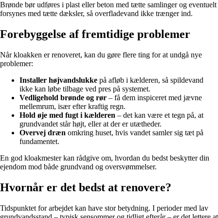
Brønde bør udføres i plast eller beton med tætte samlinger og eventuelt
forsynes med tætte dæksler, så overfladevand ikke trænger ind.
Forebyggelse af fremtidige problemer
Når kloakken er renoveret, kan du gøre flere ting for at undgå nye
problemer:
Installer højvandslukke
på afløb i kælderen, så spildevand
ikke kan løbe tilbage ved pres på systemet.
Vedligehold brønde og rør
– få dem inspiceret med jævne
mellemrum, især efter kraftig regn.
Hold øje med fugt i kælderen
– det kan være et tegn på, at
grundvandet står højt, eller at der er utætheder.
Overvej dræn
omkring huset, hvis vandet samler sig tæt på
fundamentet.
En god kloakmester kan rådgive om, hvordan du bedst beskytter din
ejendom mod både grundvand og oversvømmelser.
Hvornår er det bedst at renovere?
Tidspunktet for arbejdet kan have stor betydning. I perioder med lav
grundvandsstand – typisk sensommer og tidligt efterår – er det lettere at