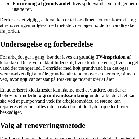
Forurening af grundvandet
, hvis spildevand siver ud gennem
utætte rør.
Derfor er det vigtigt, at kloakken er tæt og dimensioneret korrekt – og
at renoveringen udføres med metoder, der tager højde for vandtrykket
fra jorden.
Undersøgelse og forberedelse
Før arbejdet går i gang, bør der laves en grundig
TV-inspektion
af
kloakken. Det giver et klart billede af, hvor skaderne er, og hvor meget
vand der trænger ind. I områder med højt grundvand kan det også
være nødvendigt at måle grundvandsstanden over en periode, så man
ved, hvor højt vandet står på forskellige tidspunkter af året.
En autoriseret kloakmester kan hjælpe med at vurdere, om der er
behov for midlertidig
grundvandssænkning
under arbejdet. Det kan
ske ved at pumpe vand væk fra arbejdsområdet, så rørene kan
repareres eller udskiftes uden risiko for, at de flyder op eller bliver
beskadiget.
Valg af renoveringsmetode
Der findes flere måder at renovere en kloak på, og valget afhænger af