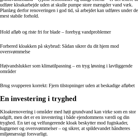
udføre kloakarbejde uden at skulle pumpe store mængder vand væk.
Planlæg derfor renoveringen i god tid, så arbejdet kan udføres under de
mest stabile forhold.
Hold afløb og riste fri for blade – forebyg vandproblemer
Forbered kloakken på skybrud: Sådan sikrer du dit hjem mod
oversvømmelse
Højvandslukker som klimatilpasning – en tryg løsning i lavtliggende
områder
Brug svupperen korrekt: Fjern tilstopninger uden at beskadige afløbet
En investering i tryghed
Kloakrenovering i områder med højt grundvand kan virke som en stor
udgift, men det er en investering i både ejendommens værdi og din
tryghed. En tæt og velfungerende kloak beskytter mod fugtskader,
lugtgener og oversvømmelser – og sikrer, at spildevandet håndteres
miljømæssigt forsvarligt.