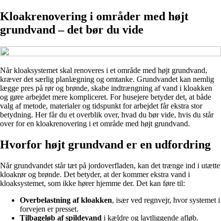
Kloakrenovering i områder med højt
grundvand – det bør du vide
Når kloaksystemet skal renoveres i et område med højt grundvand,
kræver det særlig planlægning og omtanke. Grundvandet kan nemlig
lægge pres på rør og brønde, skabe indtrængning af vand i kloakken
og gøre arbejdet mere kompliceret. For husejere betyder det, at både
valg af metode, materialer og tidspunkt for arbejdet får ekstra stor
betydning. Her får du et overblik over, hvad du bør vide, hvis du står
over for en kloakrenovering i et område med højt grundvand.
Hvorfor højt grundvand er en udfordring
Når grundvandet står tæt på jordoverfladen, kan det trænge ind i utætte
kloakrør og brønde. Det betyder, at der kommer ekstra vand i
kloaksystemet, som ikke hører hjemme der. Det kan føre til:
Overbelastning af kloakken
, især ved regnvejr, hvor systemet i
forvejen er presset.
Tilbageløb af spildevand
i kældre og lavtliggende afløb.