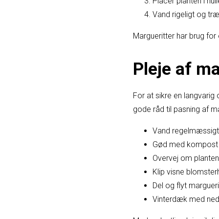
Placer planten i hu
Vand rigeligt og træ
Margueritter har brug for 
Pleje af ma
For at sikre en langvarig 
gode råd til pasning af ma
Vand regelmæssigt 
Gød med kompost om
Overvej om planten 
Klip visne blomste
Del og flyt marguer
Vinterdæk med nedf