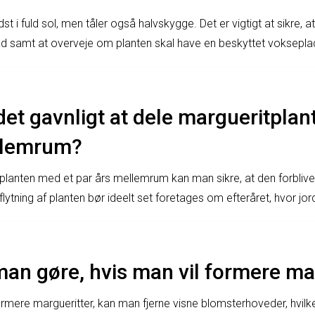
st i fuld sol, men tåler også halvskygge. Det er vigtigt at sikre, 
åd samt at overveje om planten skal have en beskyttet vokseplad
det gavnligt at dele margueritpla
llemrum?
planten med et par års mellemrum kan man sikre, at den forbliver
flytning af planten bør ideelt set foretages om efteråret, hvor jord
an gøre, hvis man vil formere ma
mere margueritter, kan man fjerne visne blomsterhoveder, hvilket 