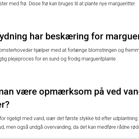
er med frø. Disse frø kan bruges til at plante nye margueritter.
tydning har beskæring for marguer
lomsterhoveder hjælper med at forlænge blomstringen og fremm
gtig plejeproces for en sund og frodig margueritplante.
man være opmærksom på ved vand
er?
or rigeligt med vand, især det første stykke tid efter udplantning. D
r ud, men også undgå overvanding, da det kan medføre rådne rød