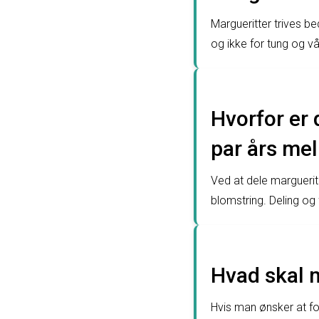
Margueritter trives bed
og ikke for tung og v
Hvorfor er 
par års me
Ved at dele marguerit
blomstring. Deling og 
Hvad skal m
Hvis man ønsker at for