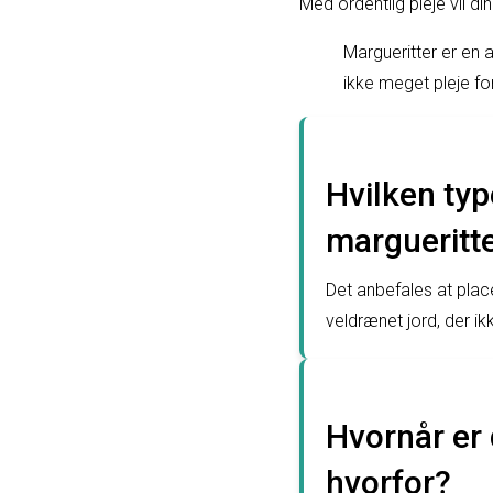
Med ordentlig pleje vil 
Margueritter er en 
ikke meget pleje for
Hvilken typ
margueritte
Det anbefales at place
veldrænet jord, der ik
Hvornår er 
hvorfor?