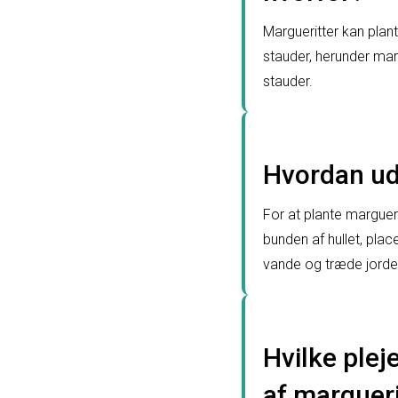
Margueritter kan plan
stauder, herunder mar
stauder.
Hvordan ud
For at plante margueri
bunden af hullet, plac
vande og træde jorden
Hvilke plej
af margueri