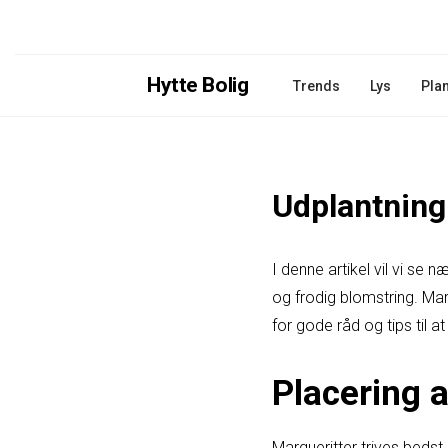
Hytte Bolig
Trends
Lys
Pla
Udplantning
I denne artikel vil vi se
og frodig blomstring. Mar
for gode råd og tips til at
Placering 
Margueritter trives bedst