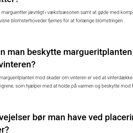
de margueritter jævnligt i vækstsæsonen samt at gøde med kompo
visne blomsterhoveder fjernes for at forlænge blomstringen.
n man beskytte margueritplante
vinteren?
margueritplanten mod skader om vinteren er ved at vinterdække
angrene, som hjælper med at holde på varmen og beskytte mod f
vejelser bør man have ved placeri
er?