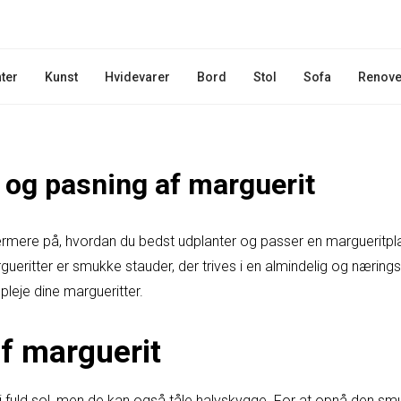
nter
Kunst
Hvidevarer
Bord
Stol
Sofa
Renove
 og pasning af marguerit
 nærmere på, hvordan du bedst udplanter og passer en margueritpl
gueritter er smukke stauder, der trives i en almindelig og næring
 pleje dine margueritter.
af marguerit
 i fuld sol, men de kan også tåle halvskygge. For at opnå den s