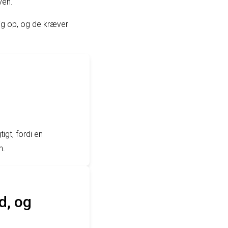
ven.
lig op, og de kræver
igt, fordi en
n.
d, og