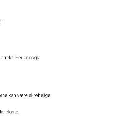
gt.
korrekt. Her er nogle
erne kan være skrøbelige.
ig plante.