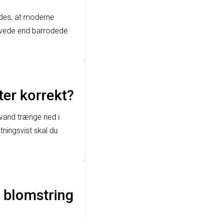
yldes, at moderne
livede end barrodede
er korrekt?
e vand trænge ned i
tningsvist skal du
k blomstring