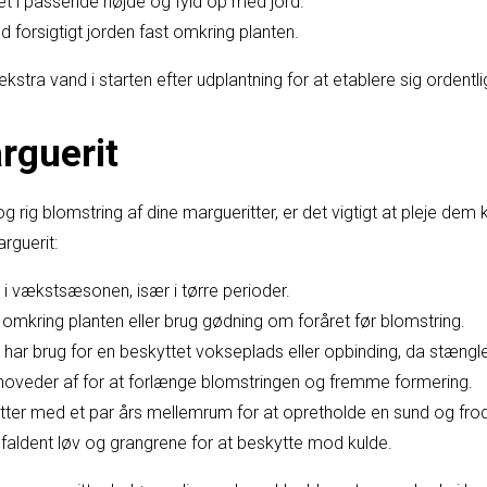
llet i passende højde og fyld op med jord.
d forsigtigt jorden fast omkring planten.
ekstra vand i starten efter udplantning for at etablere sig ordentli
rguerit
og rig blomstring af dine margueritter, er det vigtigt at pleje dem 
rguerit:
i vækstsæsonen, især i tørre perioder.
kring planten eller brug gødning om foråret før blomstring.
har brug for en beskyttet vokseplads eller opbinding, da stængl
rhoveder af for at forlænge blomstringen og fremme formering.
itter med et par års mellemrum for at opretholde en sund og frod
aldent løv og grangrene for at beskytte mod kulde.