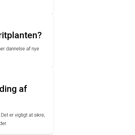
itplanten?
er dannelse af nye
ing af
et er vigtigt at sikre,
der.