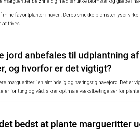
dine margueritter belønne dig med smukke blomster og glæde i ha
af mine favoritplanter i haven. Deres smukke blomster lyser virke
 at trives.
e jord anbefales til udplantning af
r, og hvorfor er det vigtigt?
re margueritter i en almindelig og næringsrig havejord. Det er vigt
ke er for tung og våd, sikrer optimale vækstbetingelser for plante
det bedst at plante margueritter u