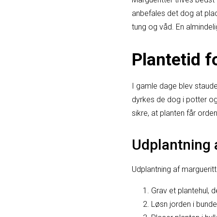
anbefales det dog at pla
tung og våd. En almindelig
Plantetid f
I gamle dage blev staude
dyrkes de dog i potter og 
sikre, at planten får ord
Udplantning 
Udplantning af margueritte
Grav et plantehul, d
Løsn jorden i bunde