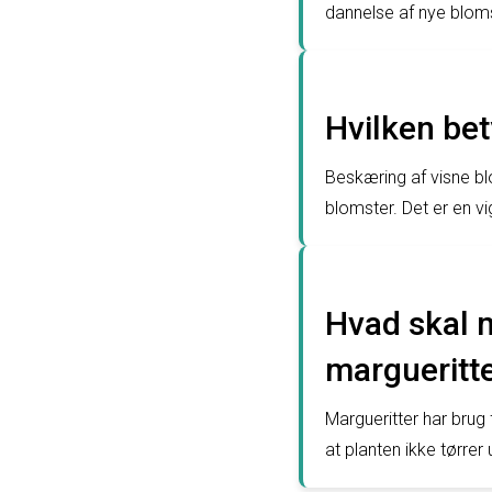
dannelse af nye blomst
Hvilken be
Beskæring af visne b
blomster. Det er en vi
Hvad skal 
margueritt
Margueritter har brug f
at planten ikke tørre