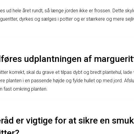
tes ud hele året rundt, så længe jorden ikke er frossen. Dette sk
gueritter, dyrkes og sælges i potter og er stærkere og mere sej
føres udplantningen af margueritt
tter korrekt, skal du grave et tilpas dybt og bredt plantehul, lad
ere planten i en passende højde og fylde hullet op med jord. Afslu
 fast omkring planten.
eråd er vigtige for at sikre en smu
tter?