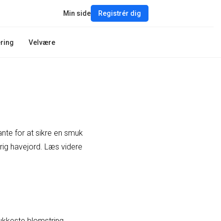
Min side
Registrér dig
ring
Velvære
ante for at sikre en smuk
srig havejord. Læs videre
mukkeste blomstring