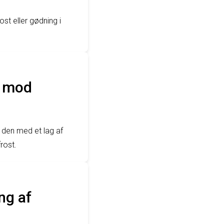
st eller gødning i
n mod
 den med et lag af
rost.
ng af