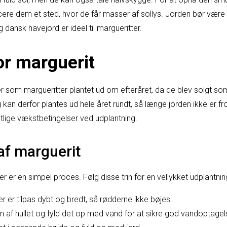
cere dem et sted, hvor de får masser af sollys. Jorden bør være
 dansk havejord er ideel til margueritter.
or marguerit
r som margueritter plantet ud om efteråret, da de blev solgt som
kan derfor plantes ud hele året rundt, så længe jorden ikke er fro
entlige vækstbetingelser ved udplantning.
af marguerit
r er en simpel proces. Følg disse trin for en vellykket udplantnin
er er tilpas dybt og bredt, så rødderne ikke bøjes.
n af hullet og fyld det op med vand for at sikre god vandoptagel