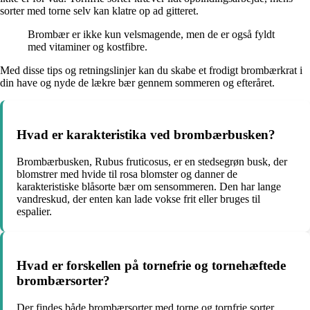
sorter med torne selv kan klatre op ad gitteret.
Brombær er ikke kun velsmagende, men de er også fyldt
med vitaminer og kostfibre.
Med disse tips og retningslinjer kan du skabe et frodigt brombærkrat i
din have og nyde de lækre bær gennem sommeren og efteråret.
Hvad er karakteristika ved brombærbusken?
Brombærbusken, Rubus fruticosus, er en stedsegrøn busk, der
blomstrer med hvide til rosa blomster og danner de
karakteristiske blåsorte bær om sensommeren. Den har lange
vandreskud, der enten kan lade vokse frit eller bruges til
espalier.
Hvad er forskellen på tornefrie og tornehæftede
brombærsorter?
Der findes både brombærsorter med torne og tornfrie sorter.