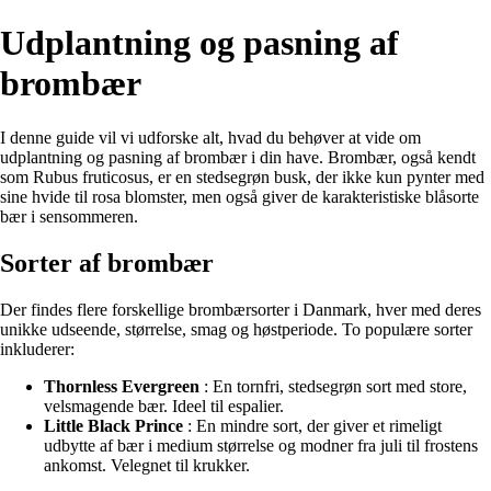
Udplantning og pasning af
brombær
I denne guide vil vi udforske alt, hvad du behøver at vide om
udplantning og pasning af brombær i din have. Brombær, også kendt
som Rubus fruticosus, er en stedsegrøn busk, der ikke kun pynter med
sine hvide til rosa blomster, men også giver de karakteristiske blåsorte
bær i sensommeren.
Sorter af brombær
Der findes flere forskellige brombærsorter i Danmark, hver med deres
unikke udseende, størrelse, smag og høstperiode. To populære sorter
inkluderer:
Thornless Evergreen
: En tornfri, stedsegrøn sort med store,
velsmagende bær. Ideel til espalier.
Little Black Prince
: En mindre sort, der giver et rimeligt
udbytte af bær i medium størrelse og modner fra juli til frostens
ankomst. Velegnet til krukker.