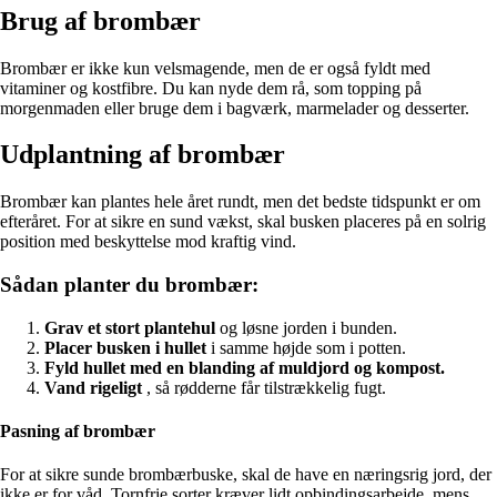
Brug af brombær
Brombær er ikke kun velsmagende, men de er også fyldt med
vitaminer og kostfibre. Du kan nyde dem rå, som topping på
morgenmaden eller bruge dem i bagværk, marmelader og desserter.
Udplantning af brombær
Brombær kan plantes hele året rundt, men det bedste tidspunkt er om
efteråret. For at sikre en sund vækst, skal busken placeres på en solrig
position med beskyttelse mod kraftig vind.
Sådan planter du brombær:
Grav et stort plantehul
og løsne jorden i bunden.
Placer busken i hullet
i samme højde som i potten.
Fyld hullet med en blanding af muldjord og kompost.
Vand rigeligt
, så rødderne får tilstrækkelig fugt.
Pasning af brombær
For at sikre sunde brombærbuske, skal de have en næringsrig jord, der
ikke er for våd. Tornfrie sorter kræver lidt opbindingsarbejde, mens