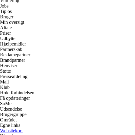
Vurdering
Jobs
Tip os
Bruger
Min oversigt
Aftale
Priser
Udbytte
Hjælpemidler
Partnerskab
Reklamepartner
Brandpartner
Henviser
Støtte
Presseafdeling
Mail
Klub
Hold forbindelsen
Få opdateringer
SoMe
Udsendelse
Brugergruppe
Området
Egne links
Websitekort