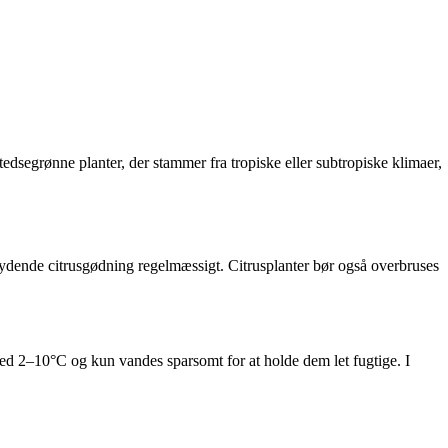
stedsegrønne planter, der stammer fra tropiske eller subtropiske klimaer,
flydende citrusgødning regelmæssigt. Citrusplanter bør også overbruses
t ved 2–10°C og kun vandes sparsomt for at holde dem let fugtige. I