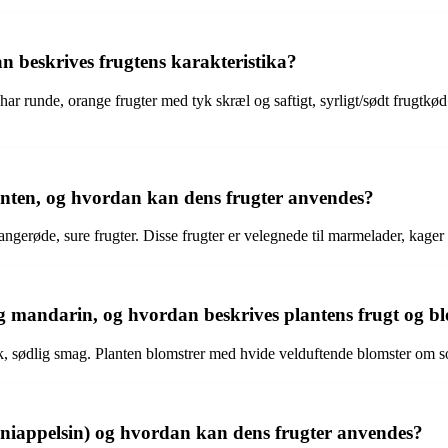
n beskrives frugtens karakteristika?
ar runde, orange frugter med tyk skræl og saftigt, syrligt/sødt frugtkø
anten, og hvordan kan dens frugter anvendes?
erøde, sure frugter. Disse frugter er velegnede til marmelader, kager o
og mandarin, og hvordan beskrives plantens frugt og b
sk, sødlig smag. Planten blomstrer med hvide velduftende blomster om
niappelsin) og hvordan kan dens frugter anvendes?