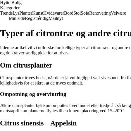
Hytte Bolig
Kategorier
Trends
Lys
Planter
Kunst
Hvidevarer
Bord
Stol
Sofa
Renovering
Velvære
Min side
Registrér dig
Mailnyt
Typer af citrontræ og andre citr
I denne artikel vil vi udforske forskellige typer af citrontræer og andre
og de kræver særlig pleje for at trives.
Om citrusplanter
Citrusplanter trives bedst, når de er jævnt fugtige i vækstsæsonen fra 
lejlighedsvis for at sikre, at de trives optimalt.
Ompotning og overvintring
Ældre citrusplanter bør kun ompottes hvert andet eller tredje år, så læn
marts/april kan planterne flyttes til en lunere placering ved 15–20°C.
Citrus sinensis – Appelsin