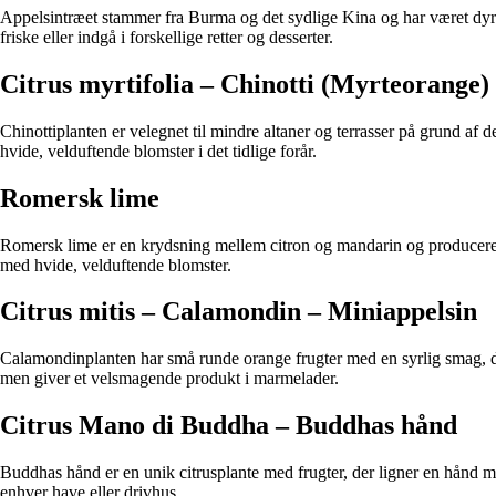
Appelsintræet stammer fra Burma og det sydlige Kina og har været dyrke
friske eller indgå i forskellige retter og desserter.
Citrus myrtifolia – Chinotti (Myrteorange)
Chinottiplanten er velegnet til mindre altaner og terrasser på grund af
hvide, velduftende blomster i det tidlige forår.
Romersk lime
Romersk lime er en krydsning mellem citron og mandarin og producerer
med hvide, velduftende blomster.
Citrus mitis – Calamondin – Miniappelsin
Calamondinplanten har små runde orange frugter med en syrlig smag, der
men giver et velsmagende produkt i marmelader.
Citrus Mano di Buddha – Buddhas hånd
Buddhas hånd er en unik citrusplante med frugter, der ligner en hånd med
enhver have eller drivhus.