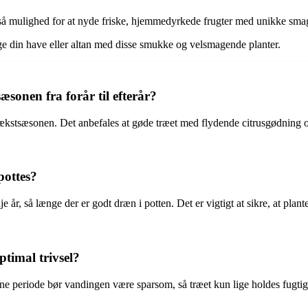
også mulighed for at nyde friske, hjemmedyrkede frugter med unikke smag
rige din have eller altan med disse smukke og velsmagende planter.
sonen fra forår til efterår?
ækstsæsonen. Det anbefales at gøde træet med flydende citrusgødning o
pottes?
 år, så længe der er godt dræn i potten. Det er vigtigt at sikre, at plant
ptimal trivsel?
nne periode bør vandingen være sparsom, så træet kun lige holdes fugtigt