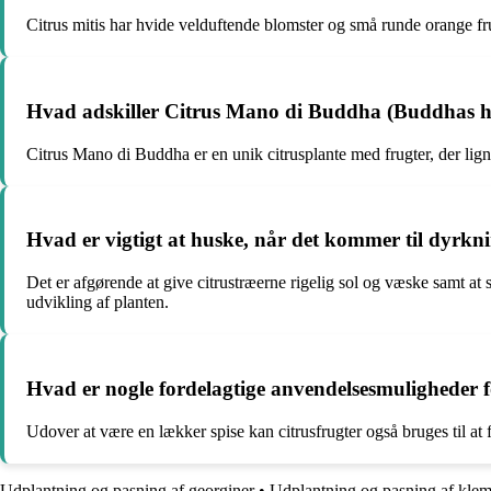
Citrus mitis har hvide velduftende blomster og små runde orange fru
Hvad adskiller Citrus Mano di Buddha (Buddhas hån
Citrus Mano di Buddha er en unik citrusplante med frugter, der lig
Hvad er vigtigt at huske, når det kommer til dyrknin
Det er afgørende at give citrustræerne rigelig sol og væske samt at 
udvikling af planten.
Hvad er nogle fordelagtige anvendelsesmuligheder fo
Udover at være en lækker spise kan citrusfrugter også bruges til a
Udplantning og pasning af georginer
•
Udplantning og pasning af klem