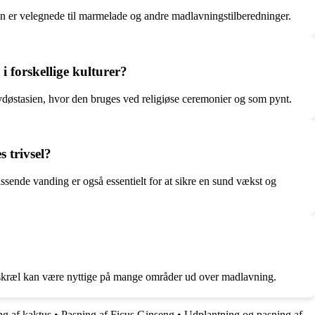
men er velegnede til marmelade og andre madlavningstilberedninger.
 forskellige kulturer?
Sydøstasien, hvor den bruges ved religiøse ceremonier og som pynt.
s trivsel?
assende vanding er også essentielt for at sikre en sund vækst og
og skræl kan være nyttige på mange områder ud over madlavning.
ng af kaktus
•
Pasning af Ficus Ginseng
•
Udplantning og pasning af