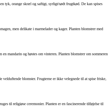
 tyk, orange skræl og saftigt, syrligt/sødt frugtkød. De kan spises
 i smagen, men delikate i marmelader og kager. Planten blomstrer med
som en mandarin og høstes om vinteren. Planten blomstrer om sommeren
elduftende blomster. Frugterne er ikke velegnede til at spise friske,
s til religiøse ceremonier. Planten er en fascinerende tilføjelse til