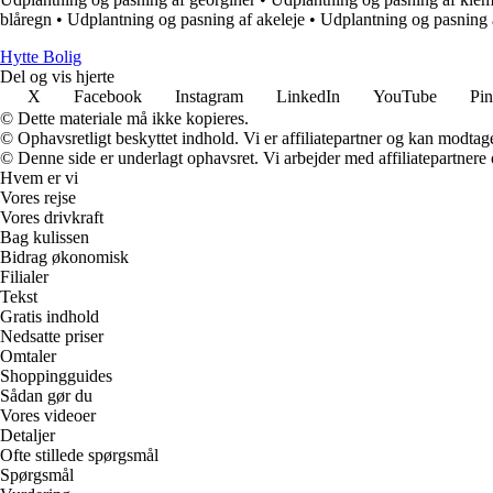
blåregn
•
Udplantning og pasning af akeleje
•
Udplantning og pasning a
Hytte Bolig
Del og vis hjerte
X
Facebook
Instagram
LinkedIn
YouTube
Pin
© Dette materiale må ikke kopieres.
© Ophavsretligt beskyttet indhold. Vi er affiliatepartner og kan modtag
© Denne side er underlagt ophavsret. Vi arbejder med affiliatepartnere 
Hvem er vi
Vores rejse
Vores drivkraft
Bag kulissen
Bidrag økonomisk
Filialer
Tekst
Gratis indhold
Nedsatte priser
Omtaler
Shoppingguides
Sådan gør du
Vores videoer
Detaljer
Ofte stillede spørgsmål
Spørgsmål