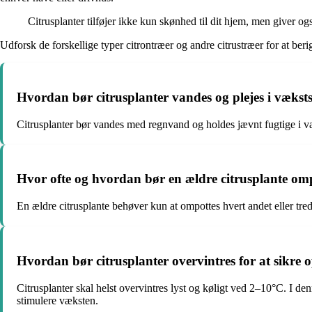
Citrusplanter tilføjer ikke kun skønhed til dit hjem, men giver 
Udforsk de forskellige typer citrontræer og andre citrustræer for at be
Hvordan bør citrusplanter vandes og plejes i vækstsæ
Citrusplanter bør vandes med regnvand og holdes jævnt fugtige i v
Hvor ofte og hvordan bør en ældre citrusplante om
En ældre citrusplante behøver kun at ompottes hvert andet eller tredje
Hvordan bør citrusplanter overvintres for at sikre o
Citrusplanter skal helst overvintres lyst og køligt ved 2–10°C. I de
stimulere væksten.