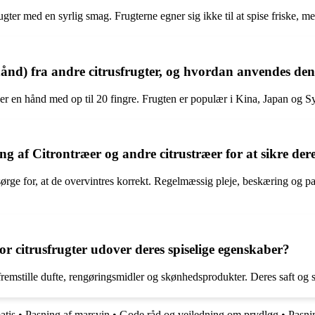
gter med en syrlig smag. Frugterne egner sig ikke til at spise friske, 
d) fra andre citrusfrugter, og hvordan anvendes den i
ner en hånd med op til 20 fingre. Frugten er populær i Kina, Japan og 
g af Citrontræer og andre citrustræer for at sikre dere
sørge for, at de overvintres korrekt. Regelmæssig pleje, beskæring og p
r citrusfrugter udover deres spiselige egenskaber?
t fremstille dufte, rengøringsmidler og skønhedsprodukter. Deres saft 
atis
•
Pasning af marsvin
•
Gode råd og vejledning om prydløg
•
Pasni