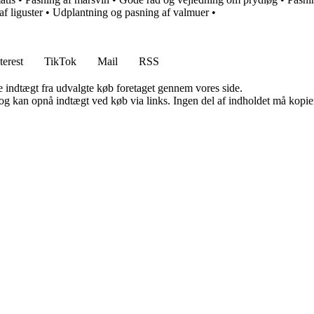
f liguster
•
Udplantning og pasning af valmuer
•
terest
TikTok
Mail
RSS
e indtægt fra udvalgte køb foretaget gennem vores side.
og kan opnå indtægt ved køb via links. Ingen del af indholdet må kopiere