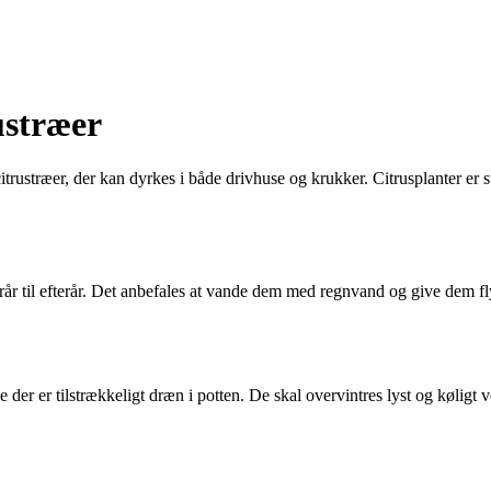
ustræer
 citrustræer, der kan dyrkes i både drivhuse og krukker. Citrusplanter er 
forår til efterår. Det anbefales at vande dem med regnvand og give dem 
ge der er tilstrækkeligt dræn i potten. De skal overvintres lyst og kølig