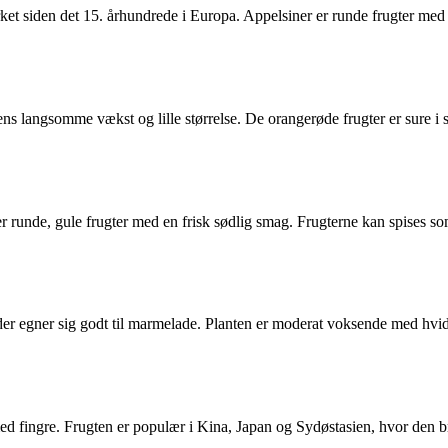
t siden det 15. århundrede i Europa. Appelsiner er runde frugter med en
 dens langsomme vækst og lille størrelse. De orangerøde frugter er sure
 runde, gule frugter med en frisk sødlig smag. Frugterne kan spises 
 egner sig godt til marmelade. Planten er moderat voksende med hvide v
 fingre. Frugten er populær i Kina, Japan og Sydøstasien, hvor den bruge