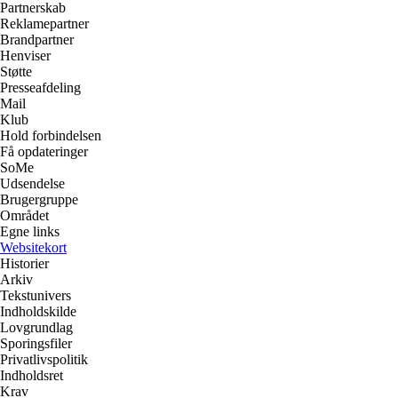
Partnerskab
Reklamepartner
Brandpartner
Henviser
Støtte
Presseafdeling
Mail
Klub
Hold forbindelsen
Få opdateringer
SoMe
Udsendelse
Brugergruppe
Området
Egne links
Websitekort
Historier
Arkiv
Tekstunivers
Indholdskilde
Lovgrundlag
Sporingsfiler
Privatlivspolitik
Indholdsret
Krav