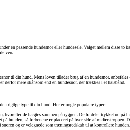
 herunder en passende hundesnor eller hundesele. Valget mellem disse to
ede ven.
desnor til din hund. Mens loven tillader brug af en hundesnor, anbefale
 er derfor mere skånsom end en hundesnor, der trækkes i et halsbånd.
e den rigtige type til din hund. Her er nogle populære typer:
em, hvorefter de hægtes sammen på ryggen. De fordeler trykket ud på hu
på hunden, så forbenene er placeret på hver side af midterstroppen. D
i snoren og er velegnede som træningsredskab til at kontrollere hunden.