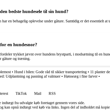
en bedste hundesele til sin hund?
n har en behagelig oplevelse under gåture. Samtidig er det essentielt at 
mfor en hundesnor?
deler trykket jævnt over hundens brystparti, i modsætning til en hunde
 gåture og træning.
blemost
•
Hund i bilen: Gode råd til sikker transportering
•
11 planter d
ed: Udplantning og pasning af valmuer
•
Hønseæg i fine farver
•
terest
TikTok
Mail
RSS
e indtægt fra udvalgte køb foretaget gennem vores side.
og kan opnå indtægt ved køb via links. Ingen del af indholdet må kopiere