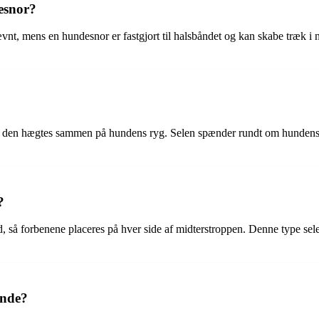
esnor?
nt, mens en hundesnor er fastgjort til halsbåndet og kan skabe træk i
er den hægtes sammen på hundens ryg. Selen spænder rundt om hundens kro
?
så forbenene placeres på hver side af midterstroppen. Denne type sele
unde?