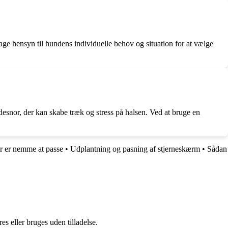
tage hensyn til hundens individuelle behov og situation for at vælge
snor, der kan skabe træk og stress på halsen. Ved at bruge en
er er nemme at passe
•
Udplantning og pasning af stjerneskærm
•
Sådan
s eller bruges uden tilladelse.