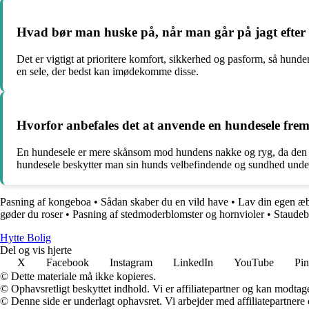
Hvad bør man huske på, når man går på jagt efter d
Det er vigtigt at prioritere komfort, sikkerhed og pasform, så hunde
en sele, der bedst kan imødekomme disse.
Hvorfor anbefales det at anvende en hundesele fre
En hundesele er mere skånsom mod hundens nakke og ryg, da den for
hundesele beskytter man sin hunds velbefindende og sundhed under
Pasning af kongeboa
•
Sådan skaber du en vild have
•
Lav din egen æ
gøder du roser
•
Pasning af stedmoderblomster og hornvioler
•
Staudeb
Hytte Bolig
Del og vis hjerte
X
Facebook
Instagram
LinkedIn
YouTube
Pin
© Dette materiale må ikke kopieres.
© Ophavsretligt beskyttet indhold. Vi er affiliatepartner og kan modtag
© Denne side er underlagt ophavsret. Vi arbejder med affiliatepartnere 