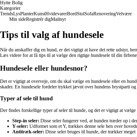
Hytte Bolig
Kategorier
Trends
Lys
Planter
Kunst
Hvidevarer
Bord
Stol
Sofa
Renovering
Velvære
Min side
Registrér dig
Mailnyt
Tips til valg af hundesele
Når du anskaffer dig en hund, er det vigtigt at have det rette udstyr,
Læs videre for at få tips til at vælge den rigtige hundesele til din firben
Hundesele eller hundesnor?
Det er vigtigt at overveje, om du skal vælge en hundesele eller en hun
skader. En hundesele fordeler trykket jævnt over hundens brystparti og
Typer af sele til hund
Der findes forskellige typer af seler til hunde, og det er vigtigt at vælg
Step-in seler:
Disse seler fungerer ved, at hunden træder op i d
Y-seler:
Udformet som et Y, trækkes denne sele hen over hovedet 
Antitræk-seler:
Disse seler bruges til hunde, der trækker meget 