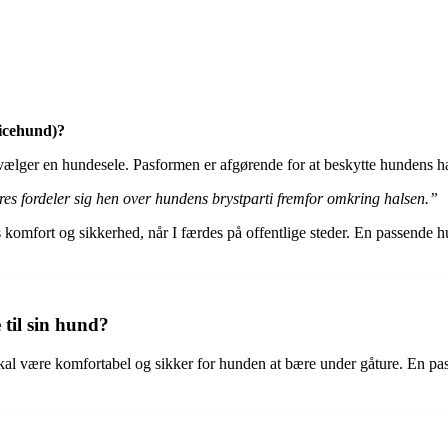
vicehund)?
 vælger en hundesele. Pasformen er afgørende for at beskytte hundens 
s fordeler sig hen over hundens brystparti fremfor omkring halsen.”
ds komfort og sikkerhed, når I færdes på offentlige steder. En passende 
 til sin hund?
en skal være komfortabel og sikker for hunden at bære under gåture. En 