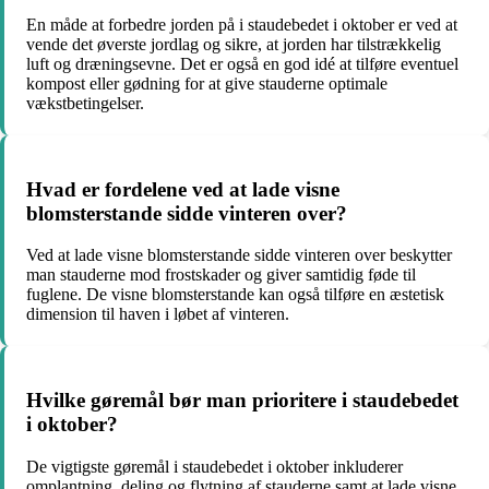
En måde at forbedre jorden på i staudebedet i oktober er ved at
vende det øverste jordlag og sikre, at jorden har tilstrækkelig
luft og dræningsevne. Det er også en god idé at tilføre eventuel
kompost eller gødning for at give stauderne optimale
vækstbetingelser.
Hvad er fordelene ved at lade visne
blomsterstande sidde vinteren over?
Ved at lade visne blomsterstande sidde vinteren over beskytter
man stauderne mod frostskader og giver samtidig føde til
fuglene. De visne blomsterstande kan også tilføre en æstetisk
dimension til haven i løbet af vinteren.
Hvilke gøremål bør man prioritere i staudebedet
i oktober?
De vigtigste gøremål i staudebedet i oktober inkluderer
omplantning, deling og flytning af stauderne samt at lade visne