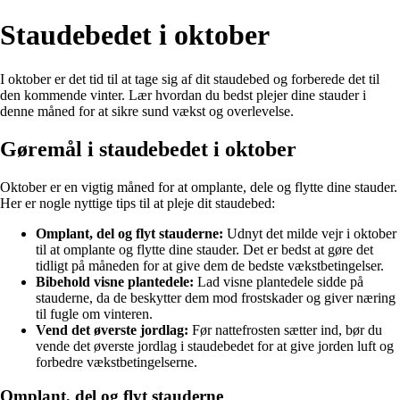
Staudebedet i oktober
I oktober er det tid til at tage sig af dit staudebed og forberede det til
den kommende vinter. Lær hvordan du bedst plejer dine stauder i
denne måned for at sikre sund vækst og overlevelse.
Gøremål i staudebedet i oktober
Oktober er en vigtig måned for at omplante, dele og flytte dine stauder.
Her er nogle nyttige tips til at pleje dit staudebed:
Omplant, del og flyt stauderne:
Udnyt det milde vejr i oktober
til at omplante og flytte dine stauder. Det er bedst at gøre det
tidligt på måneden for at give dem de bedste vækstbetingelser.
Bibehold visne plantedele:
Lad visne plantedele sidde på
stauderne, da de beskytter dem mod frostskader og giver næring
til fugle om vinteren.
Vend det øverste jordlag:
Før nattefrosten sætter ind, bør du
vende det øverste jordlag i staudebedet for at give jorden luft og
forbedre vækstbetingelserne.
Omplant, del og flyt stauderne