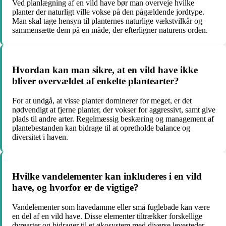
Ved planlægning af en vild have bør man overveje hvilke
planter der naturligt ville vokse på den pågældende jordtype.
Man skal tage hensyn til planternes naturlige vækstvilkår og
sammensætte dem på en måde, der efterligner naturens orden.
Hvordan kan man sikre, at en vild have ikke
bliver overvældet af enkelte plantearter?
For at undgå, at visse planter dominerer for meget, er det
nødvendigt at fjerne planter, der vokser for aggressivt, samt give
plads til andre arter. Regelmæssig beskæring og management af
plantebestanden kan bidrage til at opretholde balance og
diversitet i haven.
Hvilke vandelementer kan inkluderes i en vild
have, og hvorfor er de vigtige?
Vandelementer som havedamme eller små fuglebade kan være
en del af en vild have. Disse elementer tiltrækker forskellige
dyrearter og bidrager til et økosystem med diverse levesteder.