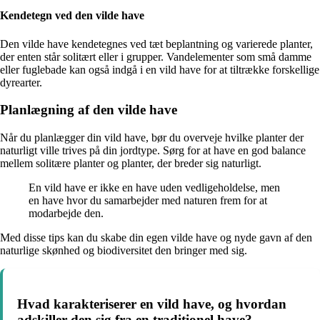
Kendetegn ved den vilde have
Den vilde have kendetegnes ved tæt beplantning og varierede planter,
der enten står solitært eller i grupper. Vandelementer som små damme
eller fuglebade kan også indgå i en vild have for at tiltrække forskellige
dyrearter.
Planlægning af den vilde have
Når du planlægger din vild have, bør du overveje hvilke planter der
naturligt ville trives på din jordtype. Sørg for at have en god balance
mellem solitære planter og planter, der breder sig naturligt.
En vild have er ikke en have uden vedligeholdelse, men
en have hvor du samarbejder med naturen frem for at
modarbejde den.
Med disse tips kan du skabe din egen vilde have og nyde gavn af den
naturlige skønhed og biodiversitet den bringer med sig.
Hvad karakteriserer en vild have, og hvordan
adskiller den sig fra en traditionel have?