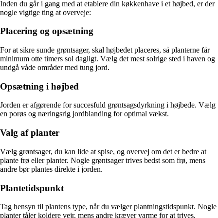
Inden du går i gang med at etablere din køkkenhave i et højbed, er der
nogle vigtige ting at overveje:
Placering og opsætning
For at sikre sunde grøntsager, skal højbedet placeres, så planterne får
minimum otte timers sol dagligt. Vælg det mest solrige sted i haven og
undgå våde områder med tung jord.
Opsætning i højbed
Jorden er afgørende for succesfuld grøntsagsdyrkning i højbede. Vælg
en porøs og næringsrig jordblanding for optimal vækst.
Valg af planter
Vælg grøntsager, du kan lide at spise, og overvej om det er bedre at
plante frø eller planter. Nogle grøntsager trives bedst som frø, mens
andre bør plantes direkte i jorden.
Plantetidspunkt
Tag hensyn til plantens type, når du vælger plantningstidspunkt. Nogle
planter tåler koldere vejr, mens andre kræver varme for at trives.