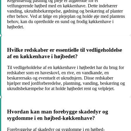
Regelmæssig pasning og pleje er afgørende for et
velfungerende højbed med en køkkenhave. Dette indebærer
vanding, ukrudtsbekæmpelse, gødning og beskæring af planter
efter behov. Ved at følge en plejeplan og holde øje med plantens
behov, kan du opretholde en sund og frodig køkkenhave i
højbedet.
Hvilke redskaber er essentielle til vedligeholdelse
af en køkkenhave i højbedet?
Til vedligeholdelse af en køkkenhave i højbedet har du brug for
redskaber som en haveskovl, en rive, en vandkande, en
beskærersaks og eventuelt et ukrudtsjern. Disse redskaber
hjælper med jordforberedelse, plantning, vanding, beskæring og
ukrudtsbekæmpelse for at holde højbedet rent og velplejet.
Hvordan kan man forebygge skadedyr og
sygdomme i en højbed-køkkenhave?
Forebyggelse af skadedyr og sygdomme i en højbed-