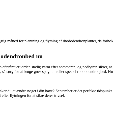
igtig måned for plantning og flytning af rhododendronplanter, da forholden
ododendronbed nu
fteråret er jorden stadig varm efter sommeren, og nedbøren sikrer, at jo
å sørg for at bruge grov spagnum eller speciel rhododendronjord. Husk
ønsker du at ændre noget i din have? September er det perfekte tidspunk
fter flytningen for at sikre deres trivsel.