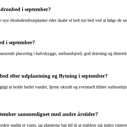
ndronbed i september?
 nye rhododendronplanter eller skabe et helt nyt bed ved at følge de 
ed i september?
assende placering i halvskygge, surbundsjord, god dræning og tilstræk
d efter udplantning og flytning i september?
tigt at holde bedet vandet, fjerne ukrudt og eventuelt tilføre surbundsj
ptember sammenlignet med andre årstider?
den stadig er varm, og planterne har tid til at etablere sig inden vinter