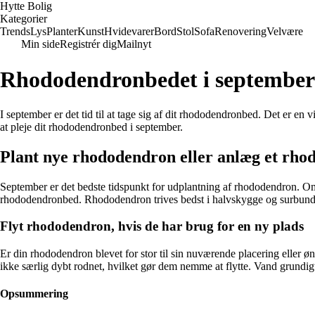
Hytte Bolig
Kategorier
Trends
Lys
Planter
Kunst
Hvidevarer
Bord
Stol
Sofa
Renovering
Velvære
Min side
Registrér dig
Mailnyt
Rhododendronbedet i september
I september er det tid til at tage sig af dit rhododendronbed. Det er en v
at pleje dit rhododendronbed i september.
Plant nye rhododendron eller anlæg et rh
September er det bedste tidspunkt for udplantning af rhododendron. Om e
rhododendronbed. Rhododendron trives bedst i halvskygge og surbund, s
Flyt rhododendron, hvis de har brug for en ny plads
Er din rhododendron blevet for stor til sin nuværende placering eller 
ikke særlig dybt rodnet, hvilket gør dem nemme at flytte. Vand grundigt e
Opsummering