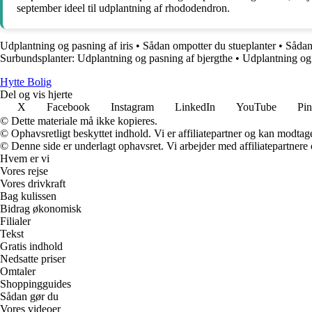
september ideel til udplantning af rhododendron.
Udplantning og pasning af iris
•
Sådan ompotter du stueplanter
•
Sådan 
Surbundsplanter: Udplantning og pasning af bjergthe
•
Udplantning og 
Hytte Bolig
Del og vis hjerte
X
Facebook
Instagram
LinkedIn
YouTube
Pin
© Dette materiale må ikke kopieres.
© Ophavsretligt beskyttet indhold. Vi er affiliatepartner og kan modtag
© Denne side er underlagt ophavsret. Vi arbejder med affiliatepartnere 
Hvem er vi
Vores rejse
Vores drivkraft
Bag kulissen
Bidrag økonomisk
Filialer
Tekst
Gratis indhold
Nedsatte priser
Omtaler
Shoppingguides
Sådan gør du
Vores videoer