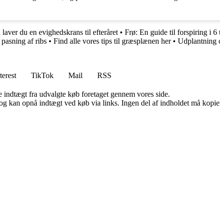
laver du en evighedskrans til efteråret
•
Frø: En guide til forspiring i 6 
pasning af ribs
•
Find alle vores tips til græsplænen her
•
Udplantning o
terest
TikTok
Mail
RSS
e indtægt fra udvalgte køb foretaget gennem vores side.
og kan opnå indtægt ved køb via links. Ingen del af indholdet må kopiere