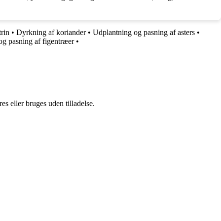
trin
•
Dyrkning af koriander
•
Udplantning og pasning af asters
•
g pasning af figentræer
•
s eller bruges uden tilladelse.