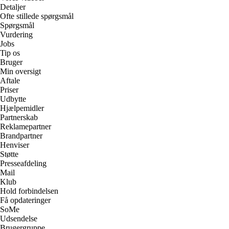
Detaljer
Ofte stillede spørgsmål
Spørgsmål
Vurdering
Jobs
Tip os
Bruger
Min oversigt
Aftale
Priser
Udbytte
Hjælpemidler
Partnerskab
Reklamepartner
Brandpartner
Henviser
Støtte
Presseafdeling
Mail
Klub
Hold forbindelsen
Få opdateringer
SoMe
Udsendelse
Brugergruppe