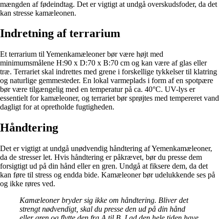
mængden af fødeindtag. Det er vigtigt at undgå overskudsfoder, da det
kan stresse kamæleonen.
Indretning af terrarium
Et terrarium til Yemenkamæleoner bør være højt med
minimumsmålene H:90 x D:70 x B:70 cm og kan være af glas eller
træ. Terrariet skal indrettes med grene i forskellige tykkelser til klatring
og naturlige gemmesteder. En lokal varmeplads i form af en spotpære
bør være tilgængelig med en temperatur på ca. 40°C. UV-lys er
essentielt for kamæleoner, og terrariet bør sprøjtes med tempereret vand
dagligt for at opretholde fugtigheden.
Håndtering
Det er vigtigt at undgå unødvendig håndtering af Yemenkamæleoner,
da de stresser let. Hvis håndtering er påkrævet, bør du presse dem
forsigtigt ud på din hånd eller en gren. Undgå at fiksere dem, da det
kan føre til stress og endda bide. Kamæleoner bør udelukkende ses på
og ikke røres ved.
Kamæleoner bryder sig ikke om håndtering. Bliver det
strengt nødvendigt, skal du presse den ud på din hånd
eller gren og flytte den fra A til B. Lad den hele tiden have