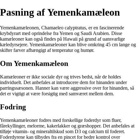
Pasning af Yemenkamæleon
Yemenkamæleonen, Chamaeleo calyptratus, er en fascinerende
krybdyrart med oprindelse fra Yemen og Saudi Arabien. Disse
kamæleoner kan også findes på Hawaii på grund af uansvarlige
kæledyrsejere. Yemenkamæleoner kan blive omkring 45 cm lange og
skifter farver afhængigt af temperatur og humør.
Om Yemenkamæleon
Kamæleoner er ikke sociale dyr og trives bedst, når de holdes
individuelt. Det anbefales at introducere dem for hinanden under
parringssæsonen. Hanner kan være aggressive over for hinanden, så
det er vigtigt at være forsigtig med samværet mellem dem.
Fodring
Yemenkamæleoner fodres med forskellige foderdyr som fluer,
fårekyllinger, melorme, kakerlakker og græshopper. Det anbefales at
tilføje vitamin- og mineraltilskud som D3 og calcium til foderet.
Foderdyrene kan tilbydes fra en pincet for bedre kontrol over