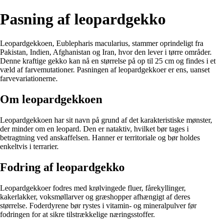
Pasning af leopardgekko
Leopardgekkoen, Eublepharis macularius, stammer oprindeligt fra
Pakistan, Indien, Afghanistan og Iran, hvor den lever i tørre områder.
Denne kraftige gekko kan nå en størrelse på op til 25 cm og findes i et
væld af farvemutationer. Pasningen af leopardgekkoer er ens, uanset
farvevariationerne.
Om leopardgekkoen
Leopardgekkoen har sit navn på grund af det karakteristiske mønster,
der minder om en leopard. Den er nataktiv, hvilket bør tages i
betragtning ved anskaffelsen. Hanner er territoriale og bør holdes
enkeltvis i terrarier.
Fodring af leopardgekko
Leopardgekkoer fodres med krølvingede fluer, fårekyllinger,
kakerlakker, voksmøllarver og græshopper afhængigt af deres
størrelse. Foderdyrene bør rystes i vitamin- og mineralpulver før
fodringen for at sikre tilstrækkelige næringsstoffer.