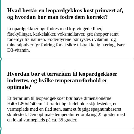
Hvad består en leopardgekkos kost primært af,
og hvordan bør man fodre dem korrekt?
Leopardgekkoer bør fodres med krølvingede fluer,
fårekyllinger, karkelakker, voksmøllarver, græshopper samt
foderdyr fra naturen. Foderdyrene bør rystes i vitamin- og
mineralpulver før fodring for at sikre tilstrækkelig næring, især
D3-vitamin.
Hvordan bør et terrarium til leopardgekkoer
indrettes, og hvilke temperaturforhold er
optimale?
Et terrarium til leopardgekkoer bør have dimensionerne
H40xL80xD40cm. Terrariet bør indeholde skjulesteder, en
varmeplads med en flad sten, samt et fugtigt spagnumbaseret
skjulested. Den optimale temperatur er omkring 25 grader med
en lokal varmeplads på ca. 35 grader.