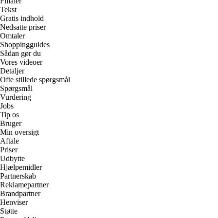
Filialer
Tekst
Gratis indhold
Nedsatte priser
Omtaler
Shoppingguides
Sådan gør du
Vores videoer
Detaljer
Ofte stillede spørgsmål
Spørgsmål
Vurdering
Jobs
Tip os
Bruger
Min oversigt
Aftale
Priser
Udbytte
Hjælpemidler
Partnerskab
Reklamepartner
Brandpartner
Henviser
Støtte