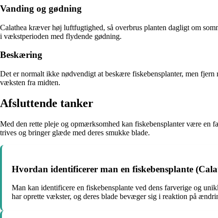
Vanding og gødning
Calathea kræver høj luftfugtighed, så overbrus planten dagligt om somm
i vækstperioden med flydende gødning.
Beskæring
Det er normalt ikke nødvendigt at beskære fiskebensplanter, men fjern 
væksten fra midten.
Afsluttende tanker
Med den rette pleje og opmærksomhed kan fiskebensplanter være en fantas
trives og bringer glæde med deres smukke blade.
Hvordan identificerer man en fiskebensplante (Cala
Man kan identificere en fiskebensplante ved dens farverige og unikk
har oprette vækster, og deres blade bevæger sig i reaktion på ændri