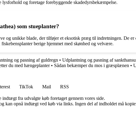
dre lysforhold og foretage forebyggende skadedyrsbekæmpelse.
lathea) som stueplanter?
e og unikke blade, der tilføjer et eksotisk præg til indretningen. De er 
n fiskebensplanter berige hjemmet med skønhed og velvære.
ntning og pasning af guldregn
•
Udplantning og pasning af sankthansu
etter du med hængeplanter
•
Sådan bekæmper du mos i græsplænen
•
U
terest
TikTok
Mail
RSS
e indtægt fra udvalgte køb foretaget gennem vores side.
og kan opnå indtægt ved køb via links. Ingen del af indholdet må kopiere