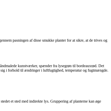
ennem pasningen af disse smukke planter for at sikre, at de trives og
r håndmalede kunstværker, spænder fra lysegrøn til bordeauxrød. Det
sig i forhold til ændringer i luftfugtighed, temperatur og fugtmængde.
edet et sted med indirekte lys. Gruppering af planterne kan øge