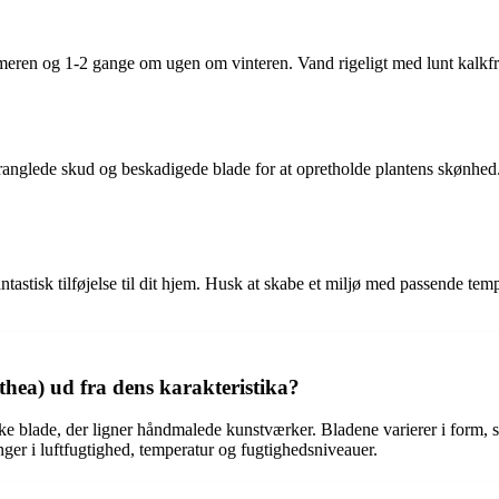
eren og 1-2 gange om ugen om vinteren. Vand rigeligt med lunt kalkfrit
ranglede skud og beskadigede blade for at opretholde plantens skønhed.
tisk tilføjelse til dit hjem. Husk at skabe et miljø med passende temper
thea) ud fra dens karakteristika?
e blade, der ligner håndmalede kunstværker. Bladene varierer i form, st
nger i luftfugtighed, temperatur og fugtighedsniveauer.