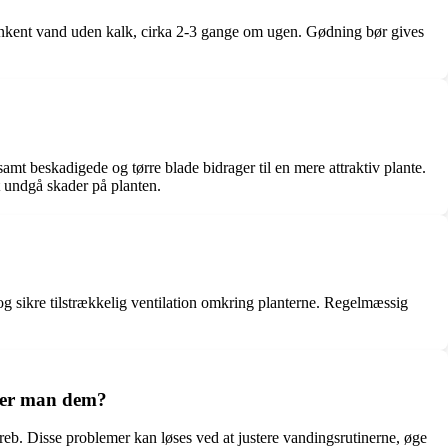
unkent vand uden kalk, cirka 2-3 gange om ugen. Gødning bør gives
mt beskadigede og tørre blade bidrager til en mere attraktiv plante.
t undgå skader på planten.
g sikre tilstrækkelig ventilation omkring planterne. Regelmæssig
øser man dem?
eb. Disse problemer kan løses ved at justere vandingsrutinerne, øge