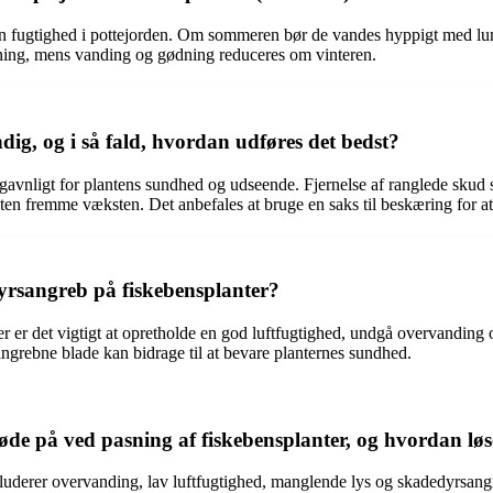
ævn fugtighed i pottejorden. Om sommeren bør de vandes hyppigt med l
ing, mens vanding og gødning reduceres om vinteren.
ig, og i så fald, hvordan udføres det bedst?
avnligt for plantens sundhed og udseende. Fjernelse af ranglede skud sa
dten fremme væksten. Det anbefales at bruge en saks til beskæring for a
sangreb på fiskebensplanter?
er det vigtigt at opretholde en god luftfugtighed, undgå overvanding o
angrebne blade kan bidrage til at bevare planternes sundhed.
øde på ved pasning af fiskebensplanter, og hvordan l
luderer overvanding, lav luftfugtighed, manglende lys og skadedyrsangr