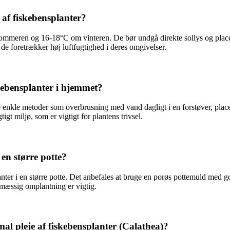
 af fiskebensplanter?
ommeren og 16-18°C om vinteren. De bør undgå direkte sollys og placer
de foretrækker høj luftfugtighed i deres omgivelser.
kebensplanter i hjemmet?
enkle metoder som overbrusning med vand dagligt i en forstøver, place
gt miljø, som er vigtigt for plantens trivsel.
 en større potte?
lanter i en større potte. Det anbefales at bruge en porøs pottemuld med 
lmæssig omplantning er vigtig.
al pleje af fiskebensplanter (Calathea)?