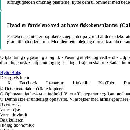
luftfugtigheden omkring planterne, flytte dem til områder med be
Hvad er fordelene ved at have fiskebensplanter (Ca
Fiskebensplanter er populære stueplanter på grund af deres dekorativ
grønt til indendørs rum. Med den rette pleje og opmærksomhed ka
Udplantning og pasning af agurk
•
Pasning af efeu og vedbend
•
Udpla
dronningebusk
•
Udplantning og pasning af stjerneskærm
•
Sådan indr
Hytte Bolig
Del og vis hjerte
X
Facebook
Instagram
LinkedIn
YouTube
Pin
© Dette materiale må ikke kopieres.
© Ophavsretligt beskyttet indhold. Vi er affiliatepartner og kan modtag
© Denne side er underlagt ophavsret. Vi arbejder med affiliatepartnere 
Hvem er vi
Vores rejse
Vores drivkraft
Bag kulissen
Bidrag økonomisk