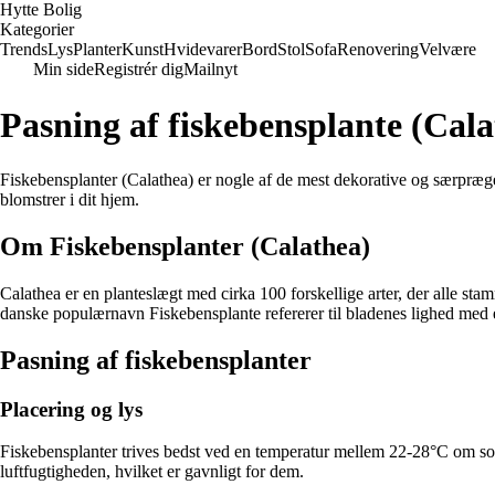
Hytte Bolig
Kategorier
Trends
Lys
Planter
Kunst
Hvidevarer
Bord
Stol
Sofa
Renovering
Velvære
Min side
Registrér dig
Mailnyt
Pasning af fiskebensplante (Cala
Fiskebensplanter (Calathea) er nogle af de mest dekorative og særpræged
blomstrer i dit hjem.
Om Fiskebensplanter (Calathea)
Calathea er en planteslægt med cirka 100 forskellige arter, der alle st
danske populærnavn Fiskebensplante refererer til bladenes lighed med et
Pasning af fiskebensplanter
Placering og lys
Fiskebensplanter trives bedst ved en temperatur mellem 22-28°C om som
luftfugtigheden, hvilket er gavnligt for dem.