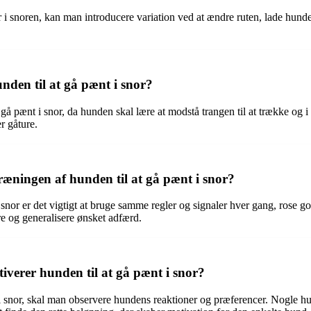
r i snoren, kan man introducere variation ved at ændre ruten, lade hund
unden til at gå pænt i snor?
 gå pænt i snor, da hunden skal lære at modstå trangen til at trække og i 
r gåture.
æningen af hunden til at gå pænt i snor?
i snor er det vigtigt at bruge samme regler og signaler hver gang, rose
re og generalisere ønsket adfærd.
verer hunden til at gå pænt i snor?
t i snor, skal man observere hundens reaktioner og præferencer. Nogle h