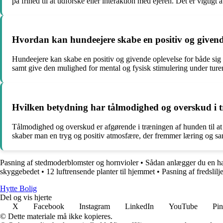
på frihed til at udforske eller interaktion med ejeren. Det er vigtigt
Hvordan kan hundeejere skabe en positiv og givend
Hundeejere kan skabe en positiv og givende oplevelse for både sig 
samt give den mulighed for mental og fysisk stimulering under ture
Hvilken betydning har tålmodighed og overskud i t
Tålmodighed og overskud er afgørende i træningen af hunden til at 
skaber man en tryg og positiv atmosfære, der fremmer læring og s
Pasning af stedmoderblomster og hornvioler
•
Sådan anlægger du en h
skyggebedet
•
12 luftrensende planter til hjemmet
•
Pasning af fredslil
Hytte Bolig
Del og vis hjerte
X
Facebook
Instagram
LinkedIn
YouTube
Pin
© Dette materiale må ikke kopieres.