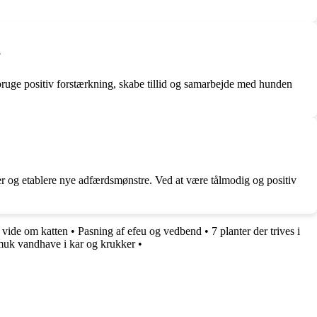
?
bruge positiv forstærkning, skabe tillid og samarbejde med hunden
er og etablere nye adfærdsmønstre. Ved at være tålmodig og positiv
 vide om katten
•
Pasning af efeu og vedbend
•
7 planter der trives i
muk vandhave i kar og krukker
•