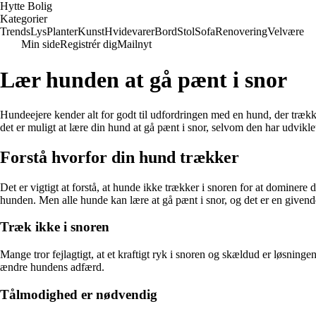
Hytte Bolig
Kategorier
Trends
Lys
Planter
Kunst
Hvidevarer
Bord
Stol
Sofa
Renovering
Velvære
Min side
Registrér dig
Mailnyt
Lær hunden at gå pænt i snor
Hundeejere kender alt for godt til udfordringen med en hund, der trække
det er muligt at lære din hund at gå pænt i snor, selvom den har udvik
Forstå hvorfor din hund trækker
Det er vigtigt at forstå, at hunde ikke trækker i snoren for at dominer
hunden. Men alle hunde kan lære at gå pænt i snor, og det er en givend
Træk ikke i snoren
Mange tror fejlagtigt, at et kraftigt ryk i snoren og skældud er løsni
ændre hundens adfærd.
Tålmodighed er nødvendig