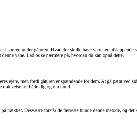
r i snoren under gåturen. Hvad der skulle have været en afslappende stu
let denne vane. Lad os se nærmere på, hvordan du kan opnå dette.
e deres ejere, men fordi gåturen er spændende for dem. At gå pænt ved s
e oplevelse for både dig og din hund.
ngen på trækket. Desværre forstår de færreste hunde denne metode, og de