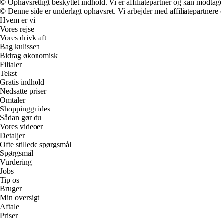
© Ophavsretligt beskyttet indhold. Vi er affiliatepartner og kan modtag
© Denne side er underlagt ophavsret. Vi arbejder med affiliatepartnere 
Hvem er vi
Vores rejse
Vores drivkraft
Bag kulissen
Bidrag økonomisk
Filialer
Tekst
Gratis indhold
Nedsatte priser
Omtaler
Shoppingguides
Sådan gør du
Vores videoer
Detaljer
Ofte stillede spørgsmål
Spørgsmål
Vurdering
Jobs
Tip os
Bruger
Min oversigt
Aftale
Priser