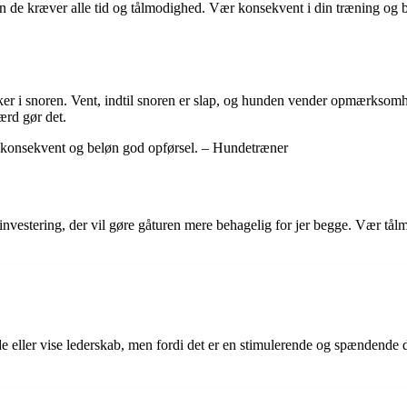
men de kræver alle tid og tålmodighed. Vær konsekvent i din træning og b
kker i snoren. Vent, indtil snoren er slap, og hunden vender opmærksom
ærd gør det.
 konsekvent og beløn god opførsel. – Hundetræner
 investering, der vil gøre gåturen mere behagelig for jer begge. Vær tål
e eller vise lederskab, men fordi det er en stimulerende og spændende 