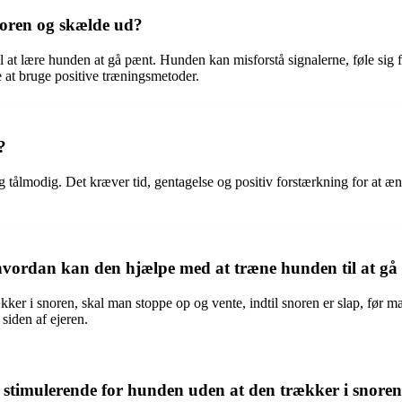
noren og skælde ud?
at lære hunden at gå pænt. Hunden kan misforstå signalerne, føle sig for
 at bruge positive træningsmetoder.
?
g tålmodig. Det kræver tid, gentagelse og positiv forstærkning for at æ
 hvordan kan den hjælpe med at træne hunden til at gå
ækker i snoren, skal man stoppe op og vente, indtil snoren er slap, før
siden af ejeren.
stimulerende for hunden uden at den trækker i snore