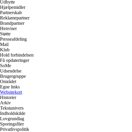
Udbytte
Hjælpemidler
Partnerskab
Reklamepartner
Brandpartner
Henviser
Støtte
Presseafdeling
Mail
Klub
Hold forbindelsen
Få opdateringer
SoMe
Udsendelse
Brugergruppe
Området
Egne links
Websitekort
Historier
Arkiv
Tekstunivers
Indholdskilde
Lovgrundlag
Sporingsfiler
Privatlivspolitik