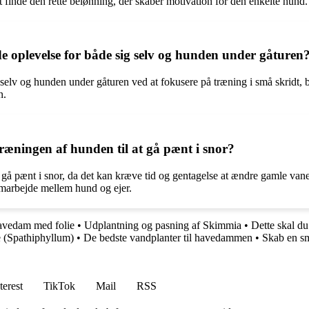
 at finde den rette belønning, der skaber motivation for den enkelte hund.
e oplevelse for både sig selv og hunden under gåturen
selv og hunden under gåturen ved at fokusere på træning i små skridt, 
n.
ræningen af hunden til at gå pænt i snor?
gå pænt i snor, da det kan kræve tid og gentagelse at ændre gamle van
amarbejde mellem hund og ejer.
avedam med folie
•
Udplantning og pasning af Skimmia
•
Dette skal du
je (Spathiphyllum)
•
De bedste vandplanter til havedammen
•
Skab en s
terest
TikTok
Mail
RSS