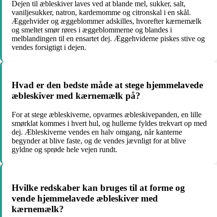
Dejen til æbleskiver laves ved at blande mel, sukker, salt,
vaniljesukker, natron, kardemomme og citronskal i en skål.
Æggehvider og æggeblommer adskilles, hvorefter kærnemælk
og smeltet smør røres i æggeblommerne og blandes i
melblandingen til en ensartet dej. Æggehviderne piskes stive og
vendes forsigtigt i dejen.
Hvad er den bedste måde at stege hjemmelavede
æbleskiver med kærnemælk på?
For at stege æbleskiverne, opvarmes æbleskivepanden, en lille
smørklat kommes i hvert hul, og hullerne fyldes trekvart op med
dej. Æbleskiverne vendes en halv omgang, når kanterne
begynder at blive faste, og de vendes jævnligt for at blive
gyldne og sprøde hele vejen rundt.
Hvilke redskaber kan bruges til at forme og
vende hjemmelavede æbleskiver med
kærnemælk?