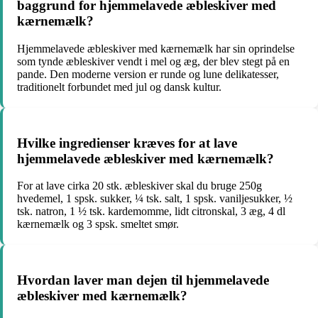
baggrund for hjemmelavede æbleskiver med
kærnemælk?
Hjemmelavede æbleskiver med kærnemælk har sin oprindelse
som tynde æbleskiver vendt i mel og æg, der blev stegt på en
pande. Den moderne version er runde og lune delikatesser,
traditionelt forbundet med jul og dansk kultur.
Hvilke ingredienser kræves for at lave
hjemmelavede æbleskiver med kærnemælk?
For at lave cirka 20 stk. æbleskiver skal du bruge 250g
hvedemel, 1 spsk. sukker, ¼ tsk. salt, 1 spsk. vaniljesukker, ½
tsk. natron, 1 ½ tsk. kardemomme, lidt citronskal, 3 æg, 4 dl
kærnemælk og 3 spsk. smeltet smør.
Hvordan laver man dejen til hjemmelavede
æbleskiver med kærnemælk?