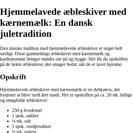
Hjemmelavede æbleskiver med
kærnemælk: En dansk
juletradition
Den danske tradition med hjemmelavede æbleskiver er noget helt
særligt. Disse gammeldags æbleskiver med kærnemælk og
kardemomme bringer minder om jul og hygge. Her får du opskriften
på de lækre æbleskiver, der smager bedst, når de er lavet hjemme.
Opskrift
Hjemmelavede æbleskiver med kærnemælk er en delikatess, der
fortjener at blive nydt året rundt. Her er opskriften på ca. 20 stk. luftige
og smagfulde æbleskiver:
250 g hvedemel
1 spsk. sukker
¼ tsk. salt
1 spsk. vaniljesukker
½ tsk. natron