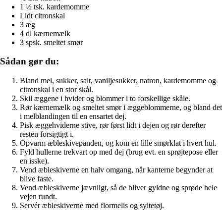
1 ½ tsk. kardemomme
Lidt citronskal
3 æg
4 dl kærnemælk
3 spsk. smeltet smør
Sådan gør du:
Bland mel, sukker, salt, vaniljesukker, natron, kardemomme og
citronskal i en stor skål.
Skil æggene i hvider og blommer i to forskellige skåle.
Rør kærnemælk og smeltet smør i æggeblommerne, og bland det
i melblandingen til en ensartet dej.
Pisk æggehviderne stive, rør først lidt i dejen og rør derefter
resten forsigtigt i.
Opvarm æbleskivepanden, og kom en lille smørklat i hvert hul.
Fyld hullerne trekvart op med dej (brug evt. en sprøjtepose eller
en isske).
Vend æbleskiverne en halv omgang, når kanterne begynder at
blive faste.
Vend æbleskiverne jævnligt, så de bliver gyldne og sprøde hele
vejen rundt.
Servér æbleskiverne med flormelis og syltetøj.