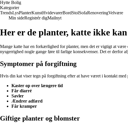
Hytte Bolig
Kategorier
Trends
Lys
Planter
Kunst
Hvidevarer
Bord
Stol
Sofa
Renovering
Velvære
Min side
Registrér dig
Mailnyt
Her er de planter, katte ikke kan
Mange katte har en forkærlighed for planter, men det er vigtigt at være 
nysgerrighed nogle gange føre til farlige konsekvenser. Det er derfor af
Symptomer på forgiftning
Hvis din kat viser tegn på forgiftning efter at have været i kontakt med 
Kaster op over længere tid
Får diarré
Savler
Ændrer adfærd
Får kramper
Giftige planter og blomster