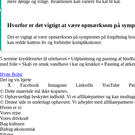
mere døsige og rolige. Reaktionen kan variere fra kat til kat.
Hvorfor er det vigtigt at være opmærksom på sympt
Det er vigtigt at være opmærksom på symptomer på forgiftning hos 
kan redde kattens liv og forhindre komplikationer.
5 nemme krydderurter til urtehaven
•
Udplantning og pasning af hindb
med folie
•
Skab en smuk vandhave i kar og krukker
•
Pasning af ørk
Hytte Bolig
Del og vis hjerte
X
Facebook
Instagram
LinkedIn
YouTube
Pin
© Dette materiale må ikke kopieres.
© Ophavsretligt beskyttet indhold. Vi er affiliatepartner og kan modtag
© Denne side er underlagt ophavsret. Vi arbejder med affiliatepartnere 
Hvem er vi
Vores rejse
Vores drivkraft
Bag kulissen
Bidrag økonomisk
Filialer