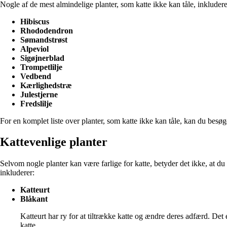
Nogle af de mest almindelige planter, som katte ikke kan tåle, inkludere
Hibiscus
Rhododendron
Sømandstrøst
Alpeviol
Sigøjnerblad
Trompetlilje
Vedbend
Kærlighedstræ
Julestjerne
Fredslilje
For en komplet liste over planter, som katte ikke kan tåle, kan du besø
Kattevenlige planter
Selvom nogle planter kan være farlige for katte, betyder det ikke, at du
inkluderer:
Katteurt
Blåkant
Katteurt har ry for at tiltrække katte og ændre deres adfærd. De
katte.