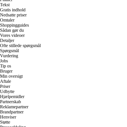
Tekst
Gratis indhold
Nedsatte priser
Omtaler
Shoppingguides
Sådan gør du
Vores videoer
Detaljer
Ofte stillede spørgsmål
Spørgsmål
Vurdering
Jobs
Tip os
Bruger
Min oversigt
Aftale
Priser
Udbytte
Hjælpemidler
Partnerskab
Reklamepartner
Brandpartner
Henviser
Støtte