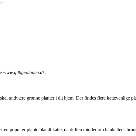
r:
ge
www.giftigeplanter.dk
.
 skal undvære grønne planter i dit hjem. Der findes flere kattevenlige p
t er en populær plante blandt katte, da duften minder om hankattens brun