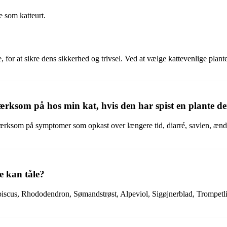
e som katteurt.
 for at sikre dens sikkerhed og trivsel. Ved at vælge kattevenlige plant
rksom på hos min kat, hvis den har spist en plante de
pmærksom på symptomer som opkast over længere tid, diarré, savlen, æn
e kan tåle?
ibiscus, Rhododendron, Sømandstrøst, Alpeviol, Sigøjnerblad, Trompetlil