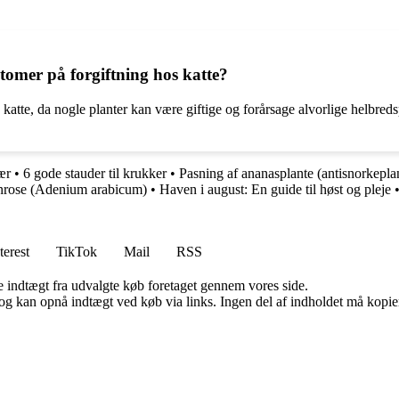
omer på forgiftning hos katte?
katte, da nogle planter kan være giftige og forårsage alvorlige helbre
ær
•
6 gode stauder til krukker
•
Pasning af ananasplante (antisnorkepla
enrose (Adenium arabicum)
•
Haven i august: En guide til høst og pleje
terest
TikTok
Mail
RSS
e indtægt fra udvalgte køb foretaget gennem vores side.
og kan opnå indtægt ved køb via links. Ingen del af indholdet må kopiere