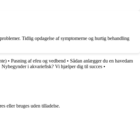
dsproblemer. Tidlig opdagelse af symptomerne og hurtig behandling
nte)
•
Pasning af efeu og vedbend
•
Sådan anlægger du en havedam
•
Nybegynder i akvariefisk? Vi hjælper dig til succes
•
s eller bruges uden tilladelse.