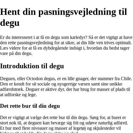
Hent din pasningsvejledning til
degu
Er du interesseret i at få en degu som kæledyr? Så er det vigtigt at have
den rette pasningsvejledning for at sikre, at din lille ven trives optimalt.
Læs videre for at få en dybdegående indsigt i, hvordan du bedst tager
vare på din degu.
Introduktion til degu
Deguen, eller Octodon degus, er en lille gnager, der stammer fra Chile.
Den er kendt for sit sociale og nysgerrige væsen samt sine unikke
adfærdstræk. Deguer er aktive dyr, der har brug for masser af plads til
at udforske og lege.
Det rette bur til din degu
Det er vigtigt at vælge det rette bur til din degu. Sørg for, at buret er
stort nok til, at deguen kan bevæge sig frit og udøve naturlig adfærd.
Et bur med flere niveauer og masser af legetøj og skjulesteder vil