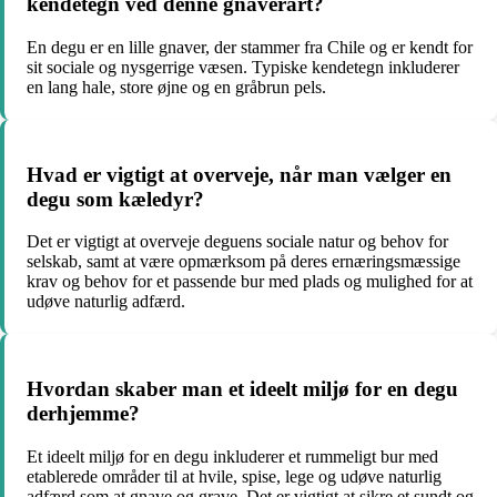
kendetegn ved denne gnaverart?
En degu er en lille gnaver, der stammer fra Chile og er kendt for
sit sociale og nysgerrige væsen. Typiske kendetegn inkluderer
en lang hale, store øjne og en gråbrun pels.
Hvad er vigtigt at overveje, når man vælger en
degu som kæledyr?
Det er vigtigt at overveje deguens sociale natur og behov for
selskab, samt at være opmærksom på deres ernæringsmæssige
krav og behov for et passende bur med plads og mulighed for at
udøve naturlig adfærd.
Hvordan skaber man et ideelt miljø for en degu
derhjemme?
Et ideelt miljø for en degu inkluderer et rummeligt bur med
etablerede områder til at hvile, spise, lege og udøve naturlig
adfærd som at gnave og grave. Det er vigtigt at sikre et sundt og