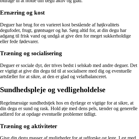
bidrage til at holde din degu aktiv og glad.
Ernæring og kost
Deguer har brug for en varieret kost bestående af højkvalitets
degufoder, frugt, grøntsager og hø. Sørg altid for, at din degu har
adgang til frisk vand og undgå at give den for meget sukkerholdige
eller fede fødevarer.
Træning og socialisering
Deguer er sociale dyr, der trives bedst i selskab med andre deguer. Det
er vigtigt at give din degu tid til at socialisere med dig og eventuelle
artsfæller for at sikre, at den er glad og velafbalanceret.
Sundhedspleje og vedligeholdelse
Regelmæssige sundhedstjek hos en dyrlæge er vigtige for at sikre, at
din degu er sund og rask. Hold øje med dens pels, tænder og generelle
adfærd for at opdage eventuelle problemer tidligt.
Træning og aktiviteter
Give din degu masser af muligheder for at udforske og lege. Leg med