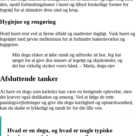
den, opstil forhindringsbaner i buret og tilbyd forskellige former for
legetøj for at stimulere dens sind og krop.
Hygiejne og rengøring
Hold buret rent ved at fjerne affald og madrester dagligt. Vask buret og
legetøjet med jævne mellemrum for at forhindre bakterievækst og
lugtgener.
Min degu elsker at løbe rundt og udforske sit bur. Jeg har
sørget for at give den masser af legetøj og skjulesteder, og
det har virkelig styrket vores bånd. – Maria, degu-ejer
Afsluttende tanker
At have en degu som kæledyr kan være en berigende oplevelse, men
det kræver også dedikation og omsorg. Ved at følge de rette
pasningsvejledninger og give din degu kærlighed og opmærksomhed,
kan du skabe et lykkeligt og sundt liv for din lille ven.
Hvad er en degu, og hvad er nogle typiske