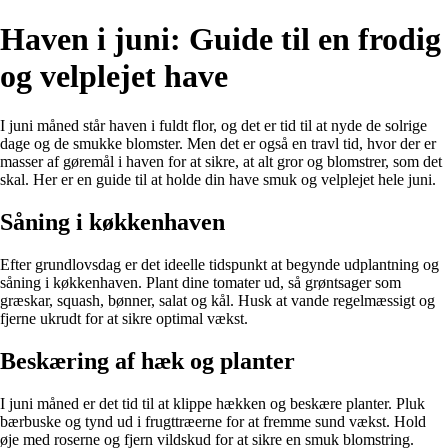
Haven i juni: Guide til en frodig
og velplejet have
I juni måned står haven i fuldt flor, og det er tid til at nyde de solrige
dage og de smukke blomster. Men det er også en travl tid, hvor der er
masser af gøremål i haven for at sikre, at alt gror og blomstrer, som det
skal. Her er en guide til at holde din have smuk og velplejet hele juni.
Såning i køkkenhaven
Efter grundlovsdag er det ideelle tidspunkt at begynde udplantning og
såning i køkkenhaven. Plant dine tomater ud, så grøntsager som
græskar, squash, bønner, salat og kål. Husk at vande regelmæssigt og
fjerne ukrudt for at sikre optimal vækst.
Beskæring af hæk og planter
I juni måned er det tid til at klippe hækken og beskære planter. Pluk
bærbuske og tynd ud i frugttræerne for at fremme sund vækst. Hold
øje med roserne og fjern vildskud for at sikre en smuk blomstring.