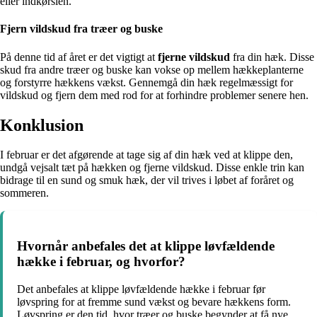
eller indkørslen.
Fjern vildskud fra træer og buske
På denne tid af året er det vigtigt at
fjerne vildskud
fra din hæk. Disse
skud fra andre træer og buske kan vokse op mellem hækkeplanterne
og forstyrre hækkens vækst. Gennemgå din hæk regelmæssigt for
vildskud og fjern dem med rod for at forhindre problemer senere hen.
Konklusion
I februar er det afgørende at tage sig af din hæk ved at klippe den,
undgå vejsalt tæt på hækken og fjerne vildskud. Disse enkle trin kan
bidrage til en sund og smuk hæk, der vil trives i løbet af foråret og
sommeren.
Hvornår anbefales det at klippe løvfældende
hække i februar, og hvorfor?
Det anbefales at klippe løvfældende hække i februar før
løvspring for at fremme sund vækst og bevare hækkens form.
Løvspring er den tid, hvor træer og buske begynder at få nye