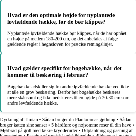
Hvad er den optimale højde for nyplantede
løvfældende hække, før de bør klippes?
Nyplantede løvfældende hække bør klippes, når de har opnået
en højde på mellem 180-200 cm, og det anbefales at følge
gældende regler i hegnsloven for præcise retningslinjer.
Hvad gælder specifikt for bøgehække, når det
kommer til beskæring i februar?
Bøgehække adskiller sig fra andre løvfældende hække ved ikke
at tåle en grov beskæring. Derfor bør bøgehække beskæres
mere skånsomt og ikke nedskæres til en højde på 20-30 cm som
andre løvfældende hække.
Dyrkning af Timian
•
Sådan bruger du Plantoramas gødning
•
Sådan
bruger katten sine sanser
•
5 hårdføre og nøjsomme roser til din have
•
Mørbrad på grill med lækre krydderurter
•
Udplantning og pasning af
blomsterløg
•
Pasning af russisk landskildpadde
•
Æbletræer i marts
•