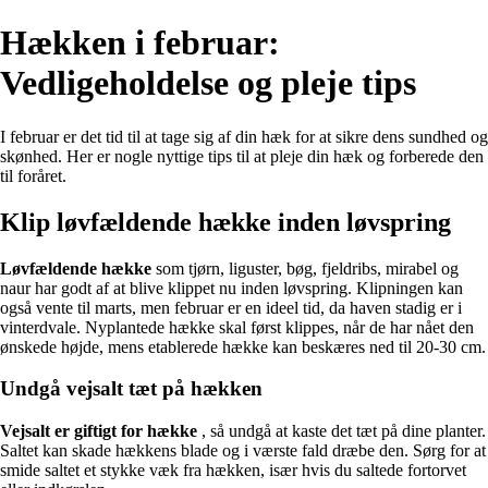
Hækken i februar:
Vedligeholdelse og pleje tips
I februar er det tid til at tage sig af din hæk for at sikre dens sundhed og
skønhed. Her er nogle nyttige tips til at pleje din hæk og forberede den
til foråret.
Klip løvfældende hække inden løvspring
Løvfældende hække
som tjørn, liguster, bøg, fjeldribs, mirabel og
naur har godt af at blive klippet nu inden løvspring. Klipningen kan
også vente til marts, men februar er en ideel tid, da haven stadig er i
vinterdvale. Nyplantede hække skal først klippes, når de har nået den
ønskede højde, mens etablerede hække kan beskæres ned til 20-30 cm.
Undgå vejsalt tæt på hækken
Vejsalt er giftigt for hække
, så undgå at kaste det tæt på dine planter.
Saltet kan skade hækkens blade og i værste fald dræbe den. Sørg for at
smide saltet et stykke væk fra hækken, især hvis du saltede fortorvet