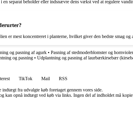
 i en separat beholder eller indsnævre dens vækst ved at regulere vand
derurter?
en er mest koncentreret i planterne, hvilket giver den bedste smag og a
ning og pasning af agurk
•
Pasning af stedmoderblomster og hornviole
antning og pasning
•
Udplantning og pasning af laurbærkirsebær (kirse
terest
TikTok
Mail
RSS
e indtægt fra udvalgte køb foretaget gennem vores side.
og kan opnå indtægt ved køb via links. Ingen del af indholdet må kopiere