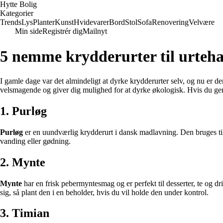
Hytte Bolig
Kategorier
Trends
Lys
Planter
Kunst
Hvidevarer
Bord
Stol
Sofa
Renovering
Velvære
Min side
Registrér dig
Mailnyt
5 nemme krydderurter til urteh
I gamle dage var det almindeligt at dyrke krydderurter selv, og nu er 
velsmagende og giver dig mulighed for at dyrke økologisk. Hvis du gerne
1. Purløg
Purløg
er en uundværlig krydderurt i dansk madlavning. Den bruges til at
vanding eller gødning.
2. Mynte
Mynte
har en frisk pebermyntesmag og er perfekt til desserter, te og 
sig, så plant den i en beholder, hvis du vil holde den under kontrol.
3. Timian