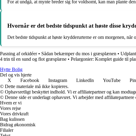
For at undgå, at mynte breder sig for voldsomt, kan man plante den
Hvornår er det bedste tidspunkt at høste disse kryd
Det bedste tidspunkt at høste krydderurterne er om morgenen, når oli
Pasning af orkidéer
•
Sådan bekæmper du mos i græsplænen
•
Udplant
4 trin til en sund og flot græsplæne
•
Pelargonier: Komplet guide til pl
Hytte Bolig
Del og vis hjerte
X
Facebook
Instagram
LinkedIn
YouTube
Pin
© Dette materiale må ikke kopieres.
© Ophavsretligt beskyttet indhold. Vi er affiliatepartner og kan modtag
© Denne side er underlagt ophavsret. Vi arbejder med affiliatepartnere 
Hvem er vi
Vores rejse
Vores drivkraft
Bag kulissen
Bidrag økonomisk
Filialer
Tekst