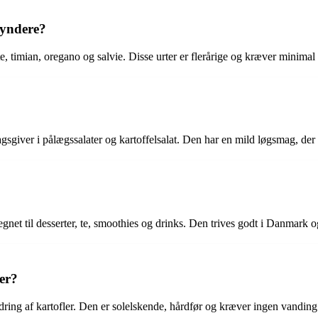
gyndere?
 timian, oregano og salvie. Disse urter er flerårige og kræver minimal 
sgiver i pålægssalater og kartoffelsalat. Den har en mild løgsmag, der 
gnet til desserter, te, smoothies og drinks. Den trives godt i Danmark 
er?
ydring af kartofler. Den er solelskende, hårdfør og kræver ingen vanding