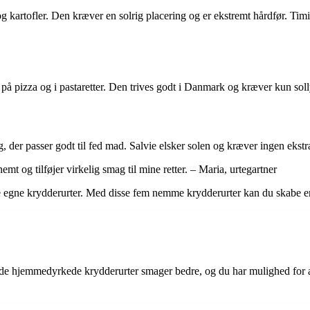
og kartofler. Den kræver en solrig placering og er ekstremt hårdfør. Tim
på pizza og i pastaretter. Den trives godt i Danmark og kræver kun sollys
der passer godt til fed mad. Salvie elsker solen og kræver ingen ekstra 
t og tilføjer virkelig smag til mine retter. – Maria, urtegartner
 egne krydderurter. Med disse fem nemme krydderurter kan du skabe e
re, de hjemmedyrkede krydderurter smager bedre, og du har mulighed for 