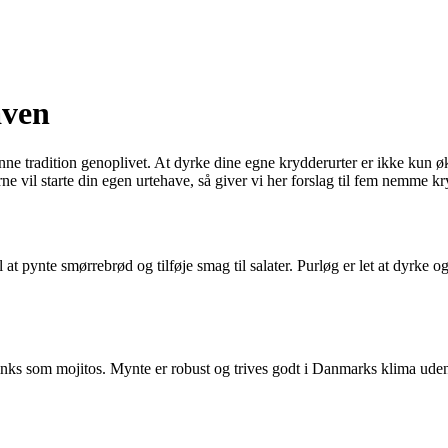
aven
denne tradition genoplivet. At dyrke dine egne krydderurter er ikke ku
 vil starte din egen urtehave, så giver vi her forslag til fem nemme kr
 pynte smørrebrød og tilføje smag til salater. Purløg er let at dyrke og
drinks som mojitos. Mynte er robust og trives godt i Danmarks klima ud