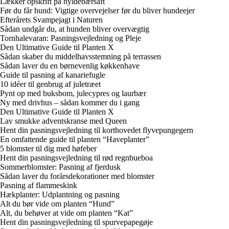
Lækker opskrift på hyldebærsaft
Før du får hund: Vigtige overvejelser før du bliver hundeejer
Efterårets Svampejagt i Naturen
Sådan undgår du, at hunden bliver overvægtig
Tornhalevaran: Pasningsvejledning og Pleje
Den Ultimative Guide til Planten X
Sådan skaber du middelhavsstemning på terrassen
Sådan laver du en børnevenlig køkkenhave
Guide til pasning af kanariefugle
10 idéer til genbrug af juletræet
Pynt op med buksbom, julecypres og laurbær
Ny med drivhus – sådan kommer du i gang
Den Ultimative Guide til Planten X
Lav smukke adventskranse med Queen
Hent din pasningsvejledning til korthovedet flyvepungegern
En omfattende guide til planten “Haveplanter”
5 blomster til dig med høfeber
Hent din pasningsvejledning til rød regnbueboa
Sommerblomster: Pasning af fjerdusk
Sådan laver du forårsdekorationer med blomster
Pasning af flammeskink
Hækplanter: Udplantning og pasning
Alt du bør vide om planten “Hund”
Alt, du behøver at vide om planten “Kat”
Hent din pasningsvejledning til spurvepapegøje