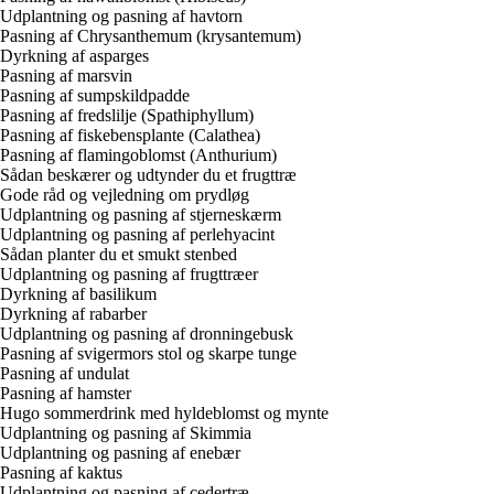
Udplantning og pasning af havtorn
Pasning af Chrysanthemum (krysantemum)
Dyrkning af asparges
Pasning af marsvin
Pasning af sumpskildpadde
Pasning af fredslilje (Spathiphyllum)
Pasning af fiskebensplante (Calathea)
Pasning af flamingoblomst (Anthurium)
Sådan beskærer og udtynder du et frugttræ
Gode råd og vejledning om prydløg
Udplantning og pasning af stjerneskærm
Udplantning og pasning af perlehyacint
Sådan planter du et smukt stenbed
Udplantning og pasning af frugttræer
Dyrkning af basilikum
Dyrkning af rabarber
Udplantning og pasning af dronningebusk
Pasning af svigermors stol og skarpe tunge
Pasning af undulat
Pasning af hamster
Hugo sommerdrink med hyldeblomst og mynte
Udplantning og pasning af Skimmia
Udplantning og pasning af enebær
Pasning af kaktus
Udplantning og pasning af cedertræ