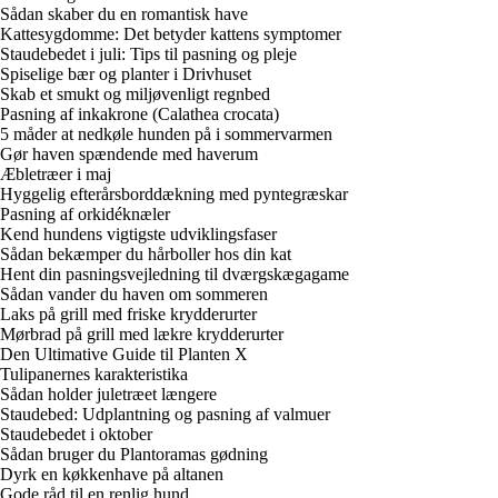
Sådan skaber du en romantisk have
Kattesygdomme: Det betyder kattens symptomer
Staudebedet i juli: Tips til pasning og pleje
Spiselige bær og planter i Drivhuset
Skab et smukt og miljøvenligt regnbed
Pasning af inkakrone (Calathea crocata)
5 måder at nedkøle hunden på i sommervarmen
Gør haven spændende med haverum
Æbletræer i maj
Hyggelig efterårsborddækning med pyntegræskar
Pasning af orkidéknæler
Kend hundens vigtigste udviklingsfaser
Sådan bekæmper du hårboller hos din kat
Hent din pasningsvejledning til dværgskægagame
Sådan vander du haven om sommeren
Laks på grill med friske krydderurter
Mørbrad på grill med lækre krydderurter
Den Ultimative Guide til Planten X
Tulipanernes karakteristika
Sådan holder juletræet længere
Staudebed: Udplantning og pasning af valmuer
Staudebedet i oktober
Sådan bruger du Plantoramas gødning
Dyrk en køkkenhave på altanen
Gode råd til en renlig hund