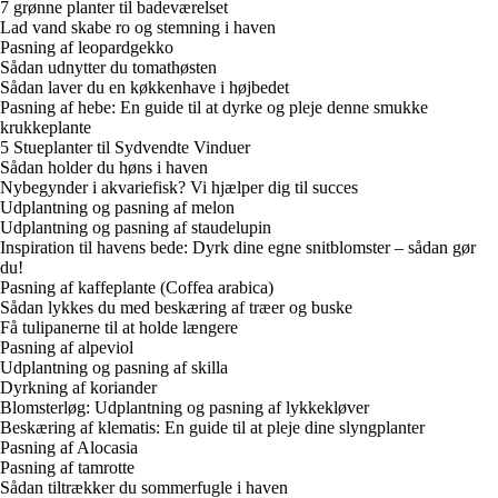
7 grønne planter til badeværelset
Lad vand skabe ro og stemning i haven
Pasning af leopardgekko
Sådan udnytter du tomathøsten
Sådan laver du en køkkenhave i højbedet
Pasning af hebe: En guide til at dyrke og pleje denne smukke
krukkeplante
5 Stueplanter til Sydvendte Vinduer
Sådan holder du høns i haven
Nybegynder i akvariefisk? Vi hjælper dig til succes
Udplantning og pasning af melon
Udplantning og pasning af staudelupin
Inspiration til havens bede: Dyrk dine egne snitblomster – sådan gør
du!
Pasning af kaffeplante (Coffea arabica)
Sådan lykkes du med beskæring af træer og buske
Få tulipanerne til at holde længere
Pasning af alpeviol
Udplantning og pasning af skilla
Dyrkning af koriander
Blomsterløg: Udplantning og pasning af lykkekløver
Beskæring af klematis: En guide til at pleje dine slyngplanter
Pasning af Alocasia
Pasning af tamrotte
Sådan tiltrækker du sommerfugle i haven