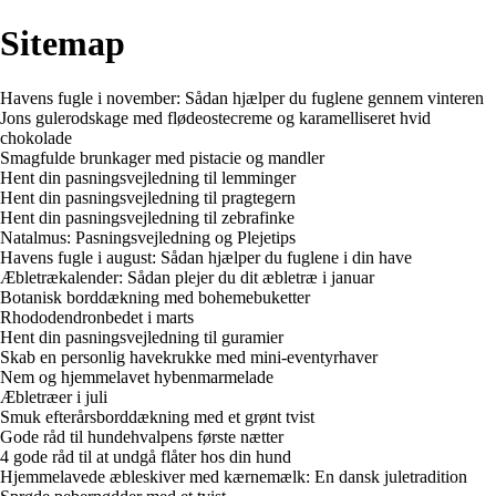
Sitemap
Havens fugle i november: Sådan hjælper du fuglene gennem vinteren
Jons gulerodskage med flødeostecreme og karamelliseret hvid
chokolade
Smagfulde brunkager med pistacie og mandler
Hent din pasningsvejledning til lemminger
Hent din pasningsvejledning til pragtegern
Hent din pasningsvejledning til zebrafinke
Natalmus: Pasningsvejledning og Plejetips
Havens fugle i august: Sådan hjælper du fuglene i din have
Æbletrækalender: Sådan plejer du dit æbletræ i januar
Botanisk borddækning med bohemebuketter
Rhododendronbedet i marts
Hent din pasningsvejledning til guramier
Skab en personlig havekrukke med mini-eventyrhaver
Nem og hjemmelavet hybenmarmelade
Æbletræer i juli
Smuk efterårsborddækning med et grønt tvist
Gode råd til hundehvalpens første nætter
4 gode råd til at undgå flåter hos din hund
Hjemmelavede æbleskiver med kærnemælk: En dansk juletradition