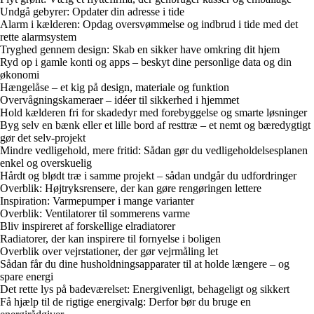
Undgå gebyrer: Opdater din adresse i tide
Alarm i kælderen: Opdag oversvømmelse og indbrud i tide med det
rette alarmsystem
Tryghed gennem design: Skab en sikker have omkring dit hjem
Ryd op i gamle konti og apps – beskyt dine personlige data og din
økonomi
Hængelåse – et kig på design, materiale og funktion
Overvågningskameraer – idéer til sikkerhed i hjemmet
Hold kælderen fri for skadedyr med forebyggelse og smarte løsninger
Byg selv en bænk eller et lille bord af resttræ – et nemt og bæredygtigt
gør det selv-projekt
Mindre vedligehold, mere fritid: Sådan gør du vedligeholdelsesplanen
enkel og overskuelig
Hårdt og blødt træ i samme projekt – sådan undgår du udfordringer
Overblik: Højtryksrensere, der kan gøre rengøringen lettere
Inspiration: Varmepumper i mange varianter
Overblik: Ventilatorer til sommerens varme
Bliv inspireret af forskellige elradiatorer
Radiatorer, der kan inspirere til fornyelse i boligen
Overblik over vejrstationer, der gør vejrmåling let
Sådan får du dine husholdningsapparater til at holde længere – og
spare energi
Det rette lys på badeværelset: Energivenligt, behageligt og sikkert
Få hjælp til de rigtige energivalg: Derfor bør du bruge en