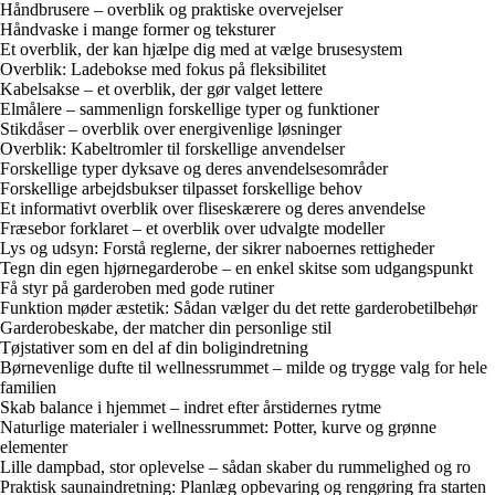
Håndbrusere – overblik og praktiske overvejelser
Håndvaske i mange former og teksturer
Et overblik, der kan hjælpe dig med at vælge brusesystem
Overblik: Ladebokse med fokus på fleksibilitet
Kabelsakse – et overblik, der gør valget lettere
Elmålere – sammenlign forskellige typer og funktioner
Stikdåser – overblik over energivenlige løsninger
Overblik: Kabeltromler til forskellige anvendelser
Forskellige typer dyksave og deres anvendelsesområder
Forskellige arbejdsbukser tilpasset forskellige behov
Et informativt overblik over fliseskærere og deres anvendelse
Fræsebor forklaret – et overblik over udvalgte modeller
Lys og udsyn: Forstå reglerne, der sikrer naboernes rettigheder
Tegn din egen hjørnegarderobe – en enkel skitse som udgangspunkt
Få styr på garderoben med gode rutiner
Funktion møder æstetik: Sådan vælger du det rette garderobetilbehør
Garderobeskabe, der matcher din personlige stil
Tøjstativer som en del af din boligindretning
Børnevenlige dufte til wellnessrummet – milde og trygge valg for hele
familien
Skab balance i hjemmet – indret efter årstidernes rytme
Naturlige materialer i wellnessrummet: Potter, kurve og grønne
elementer
Lille dampbad, stor oplevelse – sådan skaber du rummelighed og ro
Praktisk saunaindretning: Planlæg opbevaring og rengøring fra starten