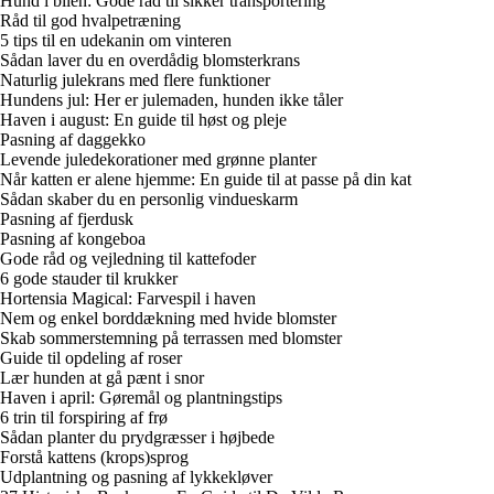
Hund i bilen: Gode råd til sikker transportering
Råd til god hvalpetræning
5 tips til en udekanin om vinteren
Sådan laver du en overdådig blomsterkrans
Naturlig julekrans med flere funktioner
Hundens jul: Her er julemaden, hunden ikke tåler
Haven i august: En guide til høst og pleje
Pasning af daggekko
Levende juledekorationer med grønne planter
Når katten er alene hjemme: En guide til at passe på din kat
Sådan skaber du en personlig vindueskarm
Pasning af fjerdusk
Pasning af kongeboa
Gode råd og vejledning til kattefoder
6 gode stauder til krukker
Hortensia Magical: Farvespil i haven
Nem og enkel borddækning med hvide blomster
Skab sommerstemning på terrassen med blomster
Guide til opdeling af roser
Lær hunden at gå pænt i snor
Haven i april: Gøremål og plantningstips
6 trin til forspiring af frø
Sådan planter du prydgræsser i højbede
Forstå kattens (krops)sprog
Udplantning og pasning af lykkekløver