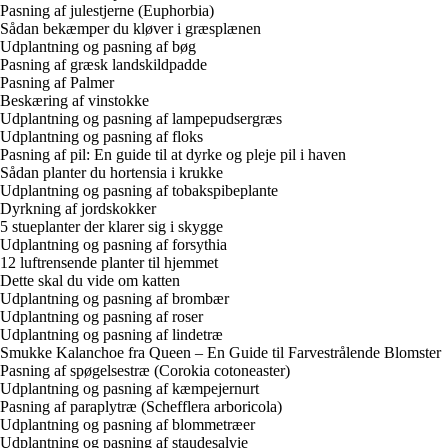
Pasning af julestjerne (Euphorbia)
Sådan bekæmper du kløver i græsplænen
Udplantning og pasning af bøg
Pasning af græsk landskildpadde
Pasning af Palmer
Beskæring af vinstokke
Udplantning og pasning af lampepudsergræs
Udplantning og pasning af floks
Pasning af pil: En guide til at dyrke og pleje pil i haven
Sådan planter du hortensia i krukke
Udplantning og pasning af tobakspibeplante
Dyrkning af jordskokker
5 stueplanter der klarer sig i skygge
Udplantning og pasning af forsythia
12 luftrensende planter til hjemmet
Dette skal du vide om katten
Udplantning og pasning af brombær
Udplantning og pasning af roser
Udplantning og pasning af lindetræ
Smukke Kalanchoe fra Queen – En Guide til Farvestrålende Blomster
Pasning af spøgelsestræ (Corokia cotoneaster)
Udplantning og pasning af kæmpejernurt
Pasning af paraplytræ (Schefflera arboricola)
Udplantning og pasning af blommetræer
Udplantning og pasning af staudesalvie