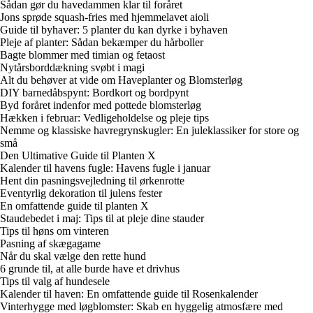
Sådan gør du havedammen klar til foråret
Jons sprøde squash-fries med hjemmelavet aioli
Guide til byhaver: 5 planter du kan dyrke i byhaven
Pleje af planter: Sådan bekæmper du hårboller
Bagte blommer med timian og fetaost
Nytårsborddækning svøbt i magi
Alt du behøver at vide om Haveplanter og Blomsterløg
DIY barnedåbspynt: Bordkort og bordpynt
Byd foråret indenfor med pottede blomsterløg
Hækken i februar: Vedligeholdelse og pleje tips
Nemme og klassiske havregrynskugler: En juleklassiker for store og
små
Den Ultimative Guide til Planten X
Kalender til havens fugle: Havens fugle i januar
Hent din pasningsvejledning til ørkenrotte
Eventyrlig dekoration til julens fester
En omfattende guide til planten X
Staudebedet i maj: Tips til at pleje dine stauder
Tips til høns om vinteren
Pasning af skægagame
Når du skal vælge den rette hund
6 grunde til, at alle burde have et drivhus
Tips til valg af hundesele
Kalender til haven: En omfattende guide til Rosenkalender
Vinterhygge med løgblomster: Skab en hyggelig atmosfære med