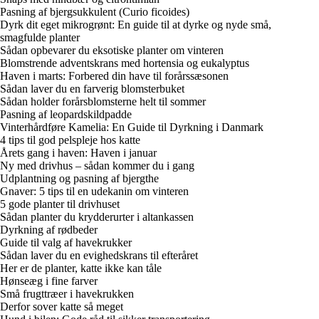
Pasning af bjergsukkulent (Curio ficoides)
Dyrk dit eget mikrogrønt: En guide til at dyrke og nyde små,
smagfulde planter
Sådan opbevarer du eksotiske planter om vinteren
Blomstrende adventskrans med hortensia og eukalyptus
Haven i marts: Forbered din have til forårssæsonen
Sådan laver du en farverig blomsterbuket
Sådan holder forårsblomsterne helt til sommer
Pasning af leopardskildpadde
Vinterhårdføre Kamelia: En Guide til Dyrkning i Danmark
4 tips til god pelspleje hos katte
Årets gang i haven: Haven i januar
Ny med drivhus – sådan kommer du i gang
Udplantning og pasning af bjergthe
Gnaver: 5 tips til en udekanin om vinteren
5 gode planter til drivhuset
Sådan planter du krydderurter i altankassen
Dyrkning af rødbeder
Guide til valg af havekrukker
Sådan laver du en evighedskrans til efteråret
Her er de planter, katte ikke kan tåle
Hønseæg i fine farver
Små frugttræer i havekrukken
Derfor sover katte så meget