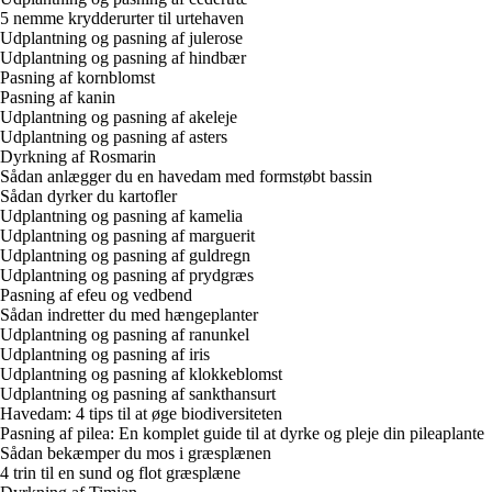
5 nemme krydderurter til urtehaven
Udplantning og pasning af julerose
Udplantning og pasning af hindbær
Pasning af kornblomst
Pasning af kanin
Udplantning og pasning af akeleje
Udplantning og pasning af asters
Dyrkning af Rosmarin
Sådan anlægger du en havedam med formstøbt bassin
Sådan dyrker du kartofler
Udplantning og pasning af kamelia
Udplantning og pasning af marguerit
Udplantning og pasning af guldregn
Udplantning og pasning af prydgræs
Pasning af efeu og vedbend
Sådan indretter du med hængeplanter
Udplantning og pasning af ranunkel
Udplantning og pasning af iris
Udplantning og pasning af klokkeblomst
Udplantning og pasning af sankthansurt
Havedam: 4 tips til at øge biodiversiteten
Pasning af pilea: En komplet guide til at dyrke og pleje din pileaplante
Sådan bekæmper du mos i græsplænen
4 trin til en sund og flot græsplæne