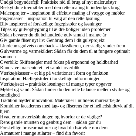
Undgå begynderfejl: Praktiske råd til brug af nyt malerudstyr
Beskyt dine træmøbler med den rette maling til indendørs brug
Malersprøjter – inspiration til effektiv maling af vægge og møbler
Fugemasser – inspiration til valg af den rette løsning
Bliv inspireret af forskellige fugepistoler og løsninger
Tilpas ny gulvopbygning til ældre boliger uden problemer
Sådan bevarer du dit behandlede gulv smukt i mange år
Giv gamle fliser nyt liv: Genbrug dem i dit gulvprojekt
Linoleumsgulvets comeback – klassikeren, der stadig vinder frem
Gulvvarme og varmekilder: Sådan får du dem til at fungere optimalt
sammen
Overblik: Skiftenøgler med fokus på ergonomi og holdbarhed
Rundsave præsenteret i et samlet overblik
Værktøjskasser – et kig på variationer i form og funktion
Inspiration: Hæftepistoler i forskellige udformninger
Værktøjssæt – praktiske løsninger til mange typer opgaver
Mørtel og vand: Sådan finder du den rette balance mellem styrke og
smidighed
Tradition møder innovation: Materialer i nutidens murerarbejde
Kombinér facaderens med tag- og fliserens for et helhedsindtryk af dit
hjem
Hvad er murværksåbninger, og hvorfor er de vigtige?
Rens gamle mursten og genbrug dem – sådan gør du
Forskellige brusearmaturer og hvad du bør vide om dem
Armaturer i mange stilarter – find din favorit