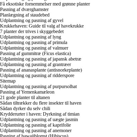
Få eksotiske fornemmelser med grønne planter
Pasning af dværghamster
Planlægning af staudebed
Udplantning og pasning af gyvel
Krukkehaven: Guide til valg af havekrukke
7 planter der trives i skyggebedet
Udplantning og pasning af lyng
Udplantning og pasning af primula
Udplantning og pasning af valmuer
Pasning af gummitræ (Ficus elastica)
Udplantning og pasning af japansk abetræ
Udplantning og pasning af grantræer
Pasning af ananasplante (antisnorkeplante)
Udplantning og pasning af ridderspore
Sitemap
Udplantning og pasning af purpursolhat
Pasning af Yemenkamæleon
21 gode planter til altanen
Sådan tiltrækker du flere insekter til haven
Sådan dyrker du selv chili
Krydderurter i haven: Dyrkning af timian
Udplantning og pasning af uægte jasmin
Udplantning og pasning af kaprifolie
Udplantning og pasning af anemoner
Pasning af hawaiiblomst (Hibiscus)