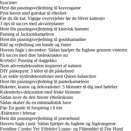
hyacinter
Hent din pasningsvejledning til kraveagame
Pynt haven med græskar til efteråret
Før du får kat: Vigtige overvejelser før du bliver katteejer
3 tips til succes med akvarieplanter
Hent din pasningsvejledning til kinesisk hamster
Pasning af Jacksonkamæleon
Hent din pasningsvejledning til gouldsamadine
Råd og vejledning om hunde og vinter
Havens fugle i december: Sådan hjælper du fuglene gennem vinteren
Få succes med dine forårskrukker nu
Krybdyr: Pasning af daggekko
Nem adventsdekoration inspireret af naturen
DIY påskepynt: 3 idéer til dit påskebord
Lav enkle nytårsdekorationer med Queen kalanchoe
Hent din pasningsvejledning til panterkamæleon
Buketter, kranse og dekorationer: 5 blomster til dig med høfeber
Kalenderlys-dekoration med friske blomster
Sådan laver du den fineste efterårskrans
Sådan skaber du en minimalistisk have
Frø: En guide til forspiring i 6 trin
Æbletræer i februar
Hent din pasningsvejledning til præriehund
Havens fugle i juni: Sådan hjælper du fuglene og fugleungerne
Frontline Combo Vet: Effektivt Loppe- og Flåtmiddel til Din Hund