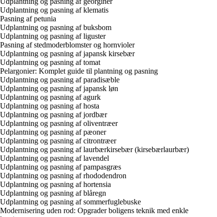
Udplantning og pasning af georginer
Udplantning og pasning af klematis
Pasning af petunia
Udplantning og pasning af buksbom
Udplantning og pasning af liguster
Pasning af stedmoderblomster og hornvioler
Udplantning og pasning af japansk kirsebær
Udplantning og pasning af tomat
Pelargonier: Komplet guide til plantning og pasning
Udplantning og pasning af paradisæble
Udplantning og pasning af japansk løn
Udplantning og pasning af agurk
Udplantning og pasning af hosta
Udplantning og pasning af jordbær
Udplantning og pasning af oliventræer
Udplantning og pasning af pæoner
Udplantning og pasning af citrontræer
Udplantning og pasning af laurbærkirsebær (kirsebærlaurbær)
Udplantning og pasning af lavendel
Udplantning og pasning af pampasgræs
Udplantning og pasning af rhododendron
Udplantning og pasning af hortensia
Udplantning og pasning af blåregn
Udplantning og pasning af sommerfuglebuske
Modernisering uden rod: Opgrader boligens teknik med enkle