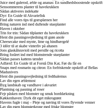
Juice med gulerod, æble og ananas: En sundhedsboostende opskrift
Sensommerens planter til havekrukken
Sådan aktiveres indekatte
Dyr: En Guide til Akvariefisk
Find alle vores tips til græsplænen her
Bring naturen ind med duftende stueplanter
Haven i oktober
Trin for trin: Sådan tilplanter du havekrukken
Hent din pasningsvejledning til grøn anole
Cheesecake med mynte, lime og hindbærgelé
3 idéer til at skabe vinterliv på altanen
Jons glaskålsravioli med persille og ricotta
Bring foråret ind med blomstrende stueplanter
Sådan passes kattens tænder
Adfærd: En Guide til at Forstå Din Kat, Før du får en
Snaps med rosmarin og citron: En forfriskende opskrift af Bellas
Madunivers
Hent din pasningsvejledning til fedthalemus
Lav din egen æblemost
Byg landskab og vandhave i akvariet
Plantning og pasning af roser
Fejr påsken med blomster og smuk borddækning
Køkkenhaven: Dyrk dit eget mikrogrønt
Havens fugle i maj – Pleje og næring til vores flyvende venner
Lav din egen blomsterkrone med friske blomster