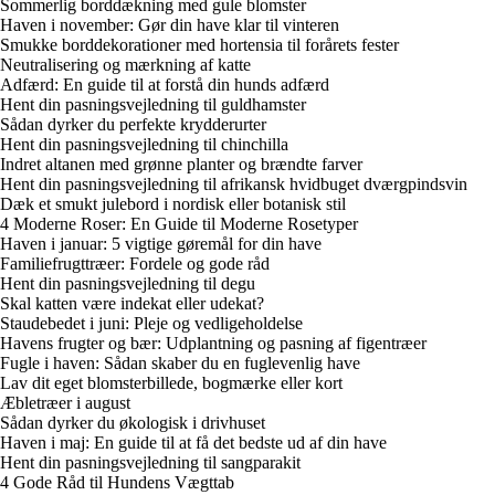
Sommerlig borddækning med gule blomster
Haven i november: Gør din have klar til vinteren
Smukke borddekorationer med hortensia til forårets fester
Neutralisering og mærkning af katte
Adfærd: En guide til at forstå din hunds adfærd
Hent din pasningsvejledning til guldhamster
Sådan dyrker du perfekte krydderurter
Hent din pasningsvejledning til chinchilla
Indret altanen med grønne planter og brændte farver
Hent din pasningsvejledning til afrikansk hvidbuget dværgpindsvin
Dæk et smukt julebord i nordisk eller botanisk stil
4 Moderne Roser: En Guide til Moderne Rosetyper
Haven i januar: 5 vigtige gøremål for din have
Familiefrugttræer: Fordele og gode råd
Hent din pasningsvejledning til degu
Skal katten være indekat eller udekat?
Staudebedet i juni: Pleje og vedligeholdelse
Havens frugter og bær: Udplantning og pasning af figentræer
Fugle i haven: Sådan skaber du en fuglevenlig have
Lav dit eget blomsterbillede, bogmærke eller kort
Æbletræer i august
Sådan dyrker du økologisk i drivhuset
Haven i maj: En guide til at få det bedste ud af din have
Hent din pasningsvejledning til sangparakit
4 Gode Råd til Hundens Vægttab