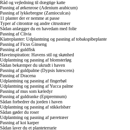
Råd og vejledning til drægtige katte
Pasning af ørkenrose (Adenium arabicum)
Pasning af lykkebregne (Zamioculcas)
11 planter der er nemme at passe
Typer af citrontræ og andre citrustræer
Sådan anlægger du en havedam med folie
Pasning af Clivia
Klatreplanter: Udplantning og pasning af tobakspibeplante
Pasning af Ficus Ginseng
Pasning af guldfisk
Haveinspiration: Havens stil og skønhed
Udplantning og pasning af blomsterløg
Sådan bekæmper du ukrudt i haven
Pasning af guldpalme (Dypsis lutescens)
Pasning af Dracena
Udplantning og pasning af fingerbøl
Udplantning og pasning af Yucca palme
Pasning af mus som kæledyr
Pasning af guldranke (Epipremnum)
Sådan forbedrer du jorden i haven
Udplantning og pasning af stikkelsbær
Sådan gøder du roser
Udplantning og pasning af pæretræer
Pasning af koi karper
Sådan laver du et planteterrarie