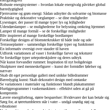
energirådgiver
Robuste energisystemer – hvordan lokale energivalg påvirker global
bæredygtighed
Fjernvarme og grøn energi: Sådan udnytter du solvarme og biomasse
Praktiske og dekorative væglamper – se dine muligheder
Lysestager, der passer til mange typer lys og lejligheder
Udendørslamper – se mulighederne for belysning omkring hjemmet
Lamper til mange formål – se de forskellige muligheder
Bliv inspireret af mange forskellige bordlamper
Forskellige designs af blomsterkrukker til både inde og ude
Terrasseplanter – sammenlign forskellige typer og funktioner
En informativ oversigt over stauder til haven
Udforsk variationen af vaser i forskellige farver og teksturer
Se forskellige typer urtepotteskjulere og deres udtryk
Når kunst forvandler rummet: Inspiration til nyt boligdesign
Skulpturer med menneskefigurer – kunst der formidler følelser og
nærvær
Skab dit eget personlige galleri med unikke billedrammer
Bæredygtig kunst: Skab dekorativt design med omtanke
Se variationen i materialer og funktioner blandt plakatrammer
Hurtigprogrammer i vaskemaskinen – effektivt uden at gå på
kompromis
Lavere energiforbrug, større besparelser: Hvidevarer der kan betale sig
Sørg for, at tørretumbleren står i vater – undgå unødig støj og
vibrationer