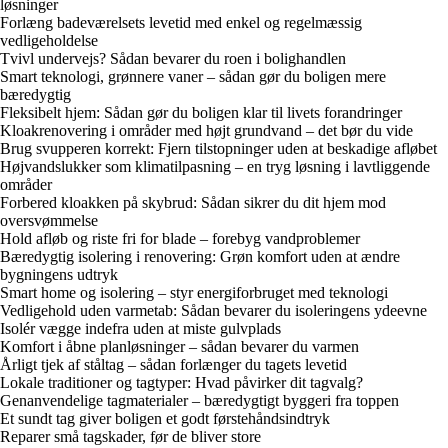
løsninger
Forlæng badeværelsets levetid med enkel og regelmæssig
vedligeholdelse
Tvivl undervejs? Sådan bevarer du roen i bolighandlen
Smart teknologi, grønnere vaner – sådan gør du boligen mere
bæredygtig
Fleksibelt hjem: Sådan gør du boligen klar til livets forandringer
Kloakrenovering i områder med højt grundvand – det bør du vide
Brug svupperen korrekt: Fjern tilstopninger uden at beskadige afløbet
Højvandslukker som klimatilpasning – en tryg løsning i lavtliggende
områder
Forbered kloakken på skybrud: Sådan sikrer du dit hjem mod
oversvømmelse
Hold afløb og riste fri for blade – forebyg vandproblemer
Bæredygtig isolering i renovering: Grøn komfort uden at ændre
bygningens udtryk
Smart home og isolering – styr energiforbruget med teknologi
Vedligehold uden varmetab: Sådan bevarer du isoleringens ydeevne
Isolér vægge indefra uden at miste gulvplads
Komfort i åbne planløsninger – sådan bevarer du varmen
Årligt tjek af ståltag – sådan forlænger du tagets levetid
Lokale traditioner og tagtyper: Hvad påvirker dit tagvalg?
Genanvendelige tagmaterialer – bæredygtigt byggeri fra toppen
Et sundt tag giver boligen et godt førstehåndsindtryk
Reparer små tag­skader, før de bliver store