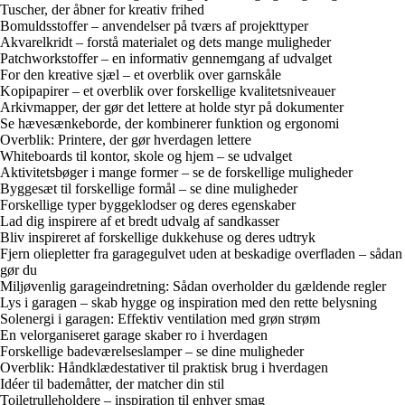
Tuscher, der åbner for kreativ frihed
Bomuldsstoffer – anvendelser på tværs af projekttyper
Akvarelkridt – forstå materialet og dets mange muligheder
Patchworkstoffer – en informativ gennemgang af udvalget
For den kreative sjæl – et overblik over garnskåle
Kopipapirer – et overblik over forskellige kvalitetsniveauer
Arkivmapper, der gør det lettere at holde styr på dokumenter
Se hævesænkeborde, der kombinerer funktion og ergonomi
Overblik: Printere, der gør hverdagen lettere
Whiteboards til kontor, skole og hjem – se udvalget
Aktivitetsbøger i mange former – se de forskellige muligheder
Byggesæt til forskellige formål – se dine muligheder
Forskellige typer byggeklodser og deres egenskaber
Lad dig inspirere af et bredt udvalg af sandkasser
Bliv inspireret af forskellige dukkehuse og deres udtryk
Fjern oliepletter fra garagegulvet uden at beskadige overfladen – sådan
gør du
Miljøvenlig garageindretning: Sådan overholder du gældende regler
Lys i garagen – skab hygge og inspiration med den rette belysning
Solenergi i garagen: Effektiv ventilation med grøn strøm
En velorganiseret garage skaber ro i hverdagen
Forskellige badeværelseslamper – se dine muligheder
Overblik: Håndklædestativer til praktisk brug i hverdagen
Idéer til bademåtter, der matcher din stil
Toiletrulleholdere – inspiration til enhver smag