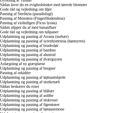
Dyrkning af Timian
Sådan laver du en evighedsbuket med tørrede blomster
Gode råd og vejledning om liljer
Pasning af Strelitzia (paradisfugl)
Pasning af Monstera (Fingerfilodendron)
Pasning af violinfigen (Ficus lyrata)
Sådan slipper du af med bananfluer
Gode råd og vejledning om tulipaner
Udplantning og pasning af Aronia (surbær)
Udplantning og pasning af syrenhortensia (høstsyren)
Udplantning og pasning af brudeslør
Udplantning og pasning af bambus
Udplantning og pasning af alunrod
Udplantning og pasning af dværgsyren
Anlægning af ny græsplæne
Udplantning og pasning af bregner
Pasning af orkidéer
Udplantning og pasning af løjtnantshjerte
Udplantning og pasning af storkenæb
Sådan beskærer du roser
Udplantning og pasning af blåbær
Udplantning og pasning af astilbe
Udplantning og pasning af stokroser
Udplantning og pasning af figentræer
Udplantning og pasning af høstanemone