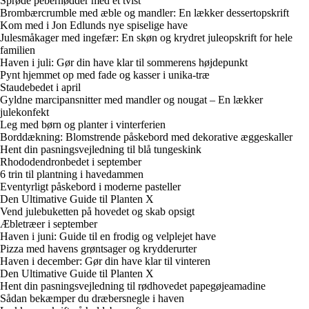
Sprøde pebernødder med et tvist
Brombærcrumble med æble og mandler: En lækker dessertopskrift
Kom med i Jon Edlunds nye spiselige have
Julesmåkager med ingefær: En skøn og krydret juleopskrift for hele
familien
Haven i juli: Gør din have klar til sommerens højdepunkt
Pynt hjemmet op med fade og kasser i unika-træ
Staudebedet i april
Gyldne marcipansnitter med mandler og nougat – En lækker
julekonfekt
Leg med børn og planter i vinterferien
Borddækning: Blomstrende påskebord med dekorative æggeskaller
Hent din pasningsvejledning til blå tungeskink
Rhododendronbedet i september
6 trin til plantning i havedammen
Eventyrligt påskebord i moderne pasteller
Den Ultimative Guide til Planten X
Vend julebuketten på hovedet og skab opsigt
Æbletræer i september
Haven i juni: Guide til en frodig og velplejet have
Pizza med havens grøntsager og krydderurter
Haven i december: Gør din have klar til vinteren
Den Ultimative Guide til Planten X
Hent din pasningsvejledning til rødhovedet papegøjeamadine
Sådan bekæmper du dræbersnegle i haven