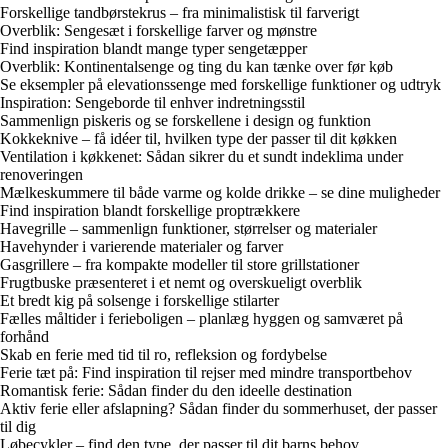
Forskellige tandbørstekrus – fra minimalistisk til farverigt
Overblik: Sengesæt i forskellige farver og mønstre
Find inspiration blandt mange typer sengetæpper
Overblik: Kontinentalsenge og ting du kan tænke over før køb
Se eksempler på elevationssenge med forskellige funktioner og udtryk
Inspiration: Sengeborde til enhver indretningsstil
Sammenlign piskeris og se forskellene i design og funktion
Kokkeknive – få idéer til, hvilken type der passer til dit køkken
Ventilation i køkkenet: Sådan sikrer du et sundt indeklima under
renoveringen
Mælkeskummere til både varme og kolde drikke – se dine muligheder
Find inspiration blandt forskellige proptrækkere
Havegrille – sammenlign funktioner, størrelser og materialer
Havehynder i varierende materialer og farver
Gasgrillere – fra kompakte modeller til store grillstationer
Frugtbuske præsenteret i et nemt og overskueligt overblik
Et bredt kig på solsenge i forskellige stilarter
Fælles måltider i ferieboligen – planlæg hyggen og samværet på
forhånd
Skab en ferie med tid til ro, refleksion og fordybelse
Ferie tæt på: Find inspiration til rejser med mindre transportbehov
Romantisk ferie: Sådan finder du den ideelle destination
Aktiv ferie eller afslapning? Sådan finder du sommerhuset, der passer
til dig
Løbecykler – find den type, der passer til dit barns behov