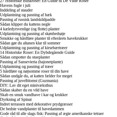
27 Historiske Buskroser: En Guide til De Vilde Roser
Havens fugle i juli
Inddeling af stauder
Udplantning og pasning af hæk
Pasning af russisk landskildpadde
Sådan klipper du kattens negle
4 kæledyrsvenlige (og flotte) planter
Udplantning og pasning af skønhedsøje
Smukke og hårdføre planter til efterårets havekrukker
Sådan gør du altanen klar til sommer
Udplantning og pasning af kirsebærtræer
14 Historiske Roser: En Dybdegående Guide
Sådan ompotter du stueplanter
Pasning af Sansevieria (bajonetplante)
Udplantning og pasning af træer
5 hårdføre og nøjsomme roser til din have
Sådan undgår du, at katten fælder for meget
Pasning af juvelblomst (Guzmania)
DIY: Lav dit eget minivæksthus
Sådan skaber du en vild have
Skab en smuk vandhave i kar og krukker
Dyrkning af Spinat
Indret terrassen med dekorative prydgræsser
De bedste vandplanter til havedammen
Gode råd til alle slags fisk: Pasning af ægte amerikanske tetraer