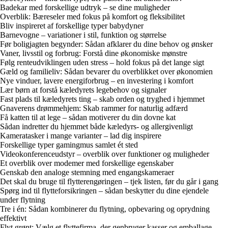
Badekar med forskellige udtryk – se dine muligheder
Overblik: Bæreseler med fokus på komfort og fleksibilitet
Bliv inspireret af forskellige typer babydyner
Barnevogne – variationer i stil, funktion og størrelse
Før boligjagten begynder: Sådan afklarer du dine behov og ønsker
Vaner, livsstil og forbrug: Forstå dine økonomiske mønstre
Følg renteudviklingen uden stress – hold fokus på det lange sigt
Gæld og familieliv: Sådan bevarer du overblikket over økonomien
Nye vinduer, lavere energiforbrug – en investering i komfort
Lær børn at forstå kæledyrets legebehov og signaler
Fast plads til kæledyrets ting – skab orden og tryghed i hjemmet
Gnaverens drømmehjem: Skab rammer for naturlig adfærd
Få katten til at lege – sådan motiverer du din dovne kat
Sådan indretter du hjemmet både kæledyrs- og allergivenligt
Kameratasker i mange varianter – lad dig inspirere
Forskellige typer gamingmus samlet ét sted
Videokonferenceudstyr – overblik over funktioner og muligheder
Et overblik over modemer med forskellige egenskaber
Genskab den analoge stemning med engangskameraer
Det skal du bruge til flytterengøringen – tjek listen, før du går i gang
Spørg ind til flytteforsikringen – sådan beskytter du dine ejendele
under flytning
Tre i én: Sådan kombinerer du flytning, opbevaring og oprydning
effektivt
Flyt grønt: Vælg et flyttefirma, der genbruger kasser og emballage