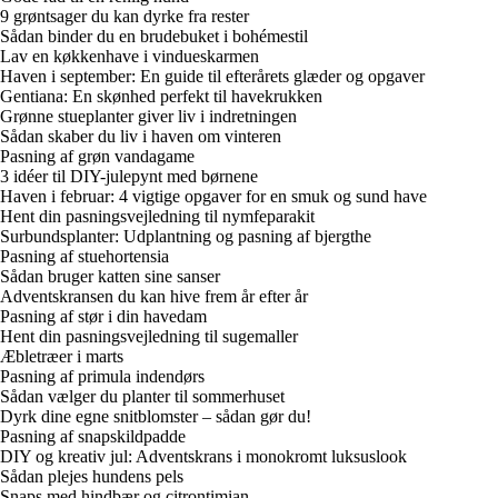
9 grøntsager du kan dyrke fra rester
Sådan binder du en brudebuket i bohémestil
Lav en køkkenhave i vindueskarmen
Haven i september: En guide til efterårets glæder og opgaver
Gentiana: En skønhed perfekt til havekrukken
Grønne stueplanter giver liv i indretningen
Sådan skaber du liv i haven om vinteren
Pasning af grøn vandagame
3 idéer til DIY-julepynt med børnene
Haven i februar: 4 vigtige opgaver for en smuk og sund have
Hent din pasningsvejledning til nymfeparakit
Surbundsplanter: Udplantning og pasning af bjergthe
Pasning af stuehortensia
Sådan bruger katten sine sanser
Adventskransen du kan hive frem år efter år
Pasning af stør i din havedam
Hent din pasningsvejledning til sugemaller
Æbletræer i marts
Pasning af primula indendørs
Sådan vælger du planter til sommerhuset
Dyrk dine egne snitblomster – sådan gør du!
Pasning af snapskildpadde
DIY og kreativ jul: Adventskrans i monokromt luksuslook
Sådan plejes hundens pels
Snaps med hindbær og citrontimian