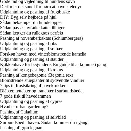
Gode råd og vejledning til hundens søvn
Derfor er det sundt for børn at have kæledyr
Udplantning og pasning af frugtbuske
DIY: Byg selv højbede på hjul
Sådan bekæmper du hundelopper
Sådan passes nyfødte kattekillinger
Sådan lægger du rullegræs perfekt
Pasning af novemberkaktus (Schlumbergera)
Udplantning og pasning af ribs
Udplantning og pasning af solbær
Forskøn haven med vinterblomstrende kamelia
Udplantning og pasning af stauder
Køkkenhave for begyndere: En guide til at komme i gang
Udplantning og pasning af krokus
Pasning af kongebegonie (Begonia rex)
Blomstrende stueplanter til sydvendte vinduer
7 tips til frostsikring af havekrukker
Blåbær, tyttebær og tranebær i surbundsbedet
7 gode fisk til havedammen
Udplantning og pasning af cypres
Hvad er urban gardening?
Pasning af Caladium
Udplantning og pasning af sølvblad
Surbundsbed i haven: Sådan kommer du i gang
Pasning af grøn leguan